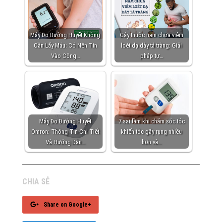
Máy Đo Đường Huyết Không
Cây thuốc nam chữa viêm
Cần Lấy Máu: Có Nên Tin
loét dạ dày tá tràng: Giải
Vào Công…
pháp tự…
Máy Đo Đường Huyết
7 sai lầm khi chăm sóc tóc
Omron: Thông Tin Chi Tiết
khiến tóc gãy rụng nhiều
Và Hướng Dẫn…
hơn và…
CHIA SẺ
Share on Google+