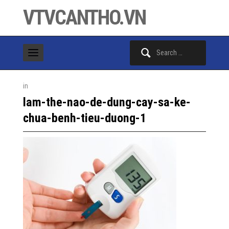
VTVCANTHO.VN
Search
for:
in
lam-the-nao-de-dung-cay-sa-ke-
chua-benh-tieu-duong-1