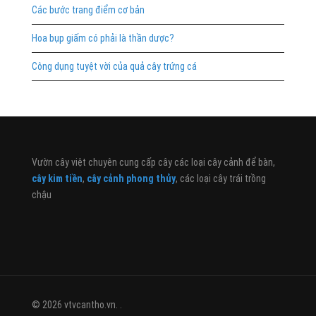
Các bước trang điểm cơ bản
Hoa bụp giấm có phải là thần dược?
Công dụng tuyệt vời của quả cây trứng cá
Vườn cây việt chuyên cung cấp cây các loại cây cảnh để bàn,
cây kim tiền
,
cây cảnh phong thủy
, các loại cây trái trồng
chậu
© 2026 vtvcantho.vn. .