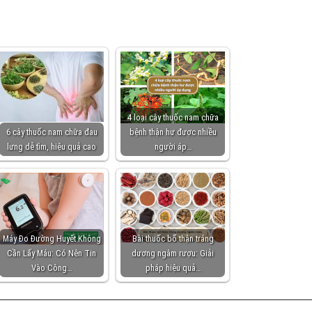
4 loại cây thuốc nam chữa
6 cây thuốc nam chữa đau
bệnh thận hư được nhiều
lưng dễ tìm, hiệu quả cao
người áp…
Máy Đo Đường Huyết Không
Bài thuốc bổ thận tráng
Cần Lấy Máu: Có Nên Tin
dương ngâm rượu: Giải
Vào Công…
pháp hiệu quả…