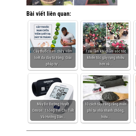
Bài viết liên quan:
Cây thuốc nam chữa viêm
7 sai lầm khi chăm sóc tóc
loét dạ dày tá tràng: Giải
khiến tóc gãy rụng nhiều
pháp tự…
hơn và…
Máy Đo Đường Huyết
10 cách tẩy trắng răng miễn
Omron: Thông Tin Chi Tiết
phí tại nhà nhanh chóng,
Và Hướng Dẫn…
hiệu…