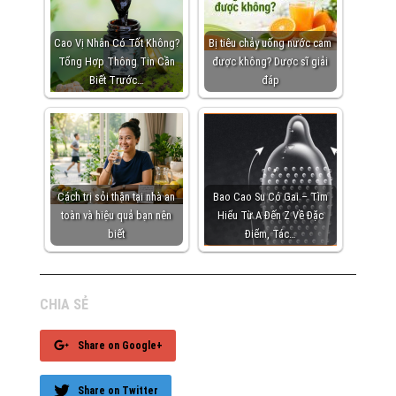
Cao Vị Nhân Có Tốt Không?
Bị tiêu chảy uống nước cam
Tổng Hợp Thông Tin Cần
được không? Dược sĩ giải
Biết Trước…
đáp
Cách trị sỏi thận tại nhà an
Bao Cao Su Có Gai – Tìm
toàn và hiệu quả bạn nên
Hiểu Từ A Đến Z Về Đặc
biết
Điểm, Tác…
CHIA SẺ
Share on Google+
Share on Twitter