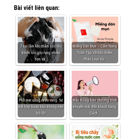
Bài viết liên quan:
7 sai lầm khi chăm sóc tóc
Miếng Dán Mụn – Cẩm Nang
khiến tóc gãy rụng nhiều
Toàn Tập Về Đặc Điểm,
hơn và…
Phân Loại Và…
Phô mai uống rượu vang: Sự
Mẫu thông báo chương trình
kết hợp hoàn hảo không nên
khuyến mãi đến khách hàng:
bỏ lỡ!
Cách…