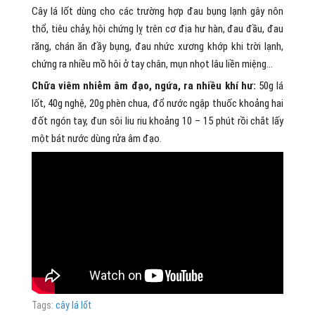
Cây lá lốt dùng cho các trường hợp đau bụng lạnh gây nôn
thổ, tiêu chảy, hội chứng lỵ trên cơ địa hư hàn, đau đầu, đau
răng, chán ăn đầy bụng, đau nhức xương khớp khi trời lạnh,
chứng ra nhiều mồ hôi ở tay chân, mụn nhọt lâu liền miệng…
Chữa viêm nhiễm âm đạo, ngứa, ra nhiều khí hư:
50g lá
lốt, 40g nghệ, 20g phèn chua, đổ nước ngập thuốc khoảng hai
đốt ngón tay, đun sôi liu riu khoảng 10 – 15 phút rồi chắt lấy
một bát nước dùng rửa âm đạo.
Tags:
cây lá lốt