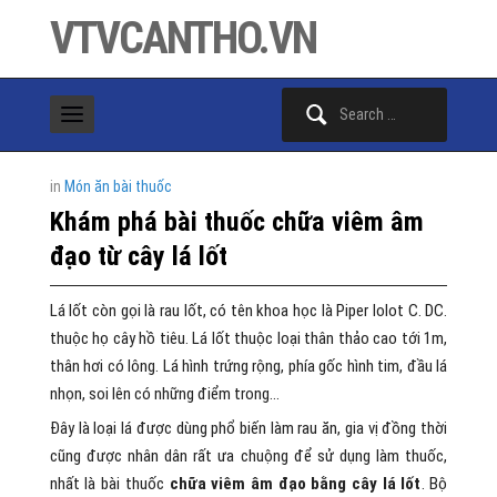
VTVCANTHO.VN
Search
for:
in
Món ăn bài thuốc
Khám phá bài thuốc chữa viêm âm
đạo từ cây lá lốt
Lá lốt còn gọi là rau lốt, có tên khoa học là Piper lolot C. DC.
thuộc họ cây hồ tiêu. Lá lốt thuộc loại thân thảo cao tới 1m,
thân hơi có lông. Lá hình trứng rộng, phía gốc hình tim, đầu lá
nhọn, soi lên có những điểm trong…
Đây là loại lá được dùng phổ biến làm rau ăn, gia vị đồng thời
cũng được nhân dân rất ưa chuộng để sử dụng làm thuốc,
nhất là bài thuốc
chữa viêm âm đạo bằng cây lá lốt
. Bộ