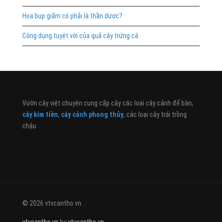
Hoa bụp giấm có phải là thần dược?
Công dụng tuyệt vời của quả cây trứng cá
Vườn cây việt chuyên cung cấp cây các loại cây cảnh để bàn,
cây kim tiền
,
cây cảnh phong thủy
, các loại cây trái trồng
chậu
© 2026 vtvcantho.vn. .