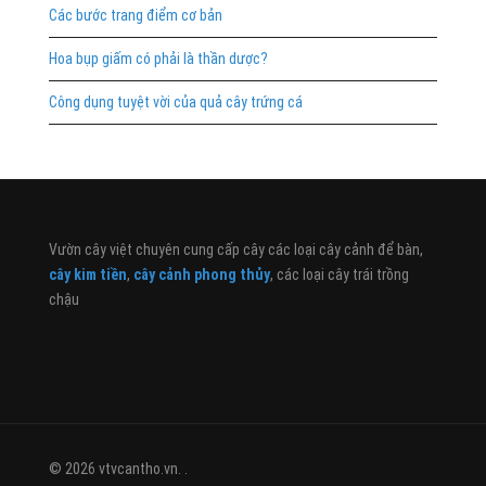
Các bước trang điểm cơ bản
Hoa bụp giấm có phải là thần dược?
Công dụng tuyệt vời của quả cây trứng cá
Vườn cây việt chuyên cung cấp cây các loại cây cảnh để bàn,
cây kim tiền
,
cây cảnh phong thủy
, các loại cây trái trồng
chậu
© 2026 vtvcantho.vn. .