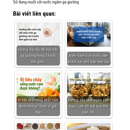
Sử dụng muối với nước ngâm ga giường
Bài viết liên quan:
Hướng dẫn tẩy vết máu trên
ga giường trong 5 bước
Điểm danh kích thước nệm
đơn giản…
khách sạn phổ biến hiện nay
Bị tiêu chảy uống nước cam
Hướng dẫn cách ngâm sâm
được không? Dược sĩ giải
Ngọc Linh với mật ong đơn
đáp
giản, dễ…