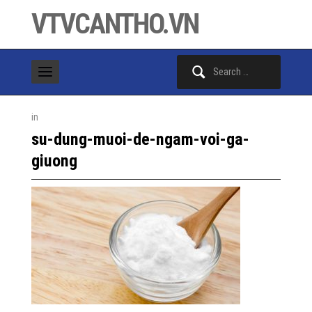
VTVCANTHO.VN
Search
for:
in
su-dung-muoi-de-ngam-voi-ga-
giuong