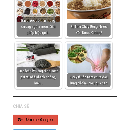
Bài thuốc bổ thận tráng
dương ngâm rượu: Giải
Bị Tiêu Chảy Uống Nước
pháp hiệu quả…
Yến Được Không?
10 cách tẩy trắng răng miễn
phí tại nhà nhanh chóng,
6 cây thuốc nam chữa đau
hiệu…
lưng dễ tìm, hiệu quả cao
CHIA SẺ
Share on Google+