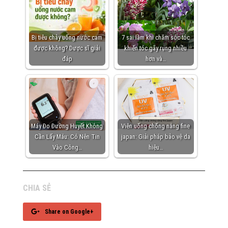
Bị tiêu chảy uống nước cam
7 sai lầm khi chăm sóc tóc
được không? Dược sĩ giải
khiến tóc gãy rụng nhiều
đáp
hơn và…
Máy Đo Đường Huyết Không
Viên uống chống nắng fine
Cần Lấy Máu: Có Nên Tin
japan: Giải pháp bảo vệ da
Vào Công…
hiệu…
CHIA SẺ
Share on Google+