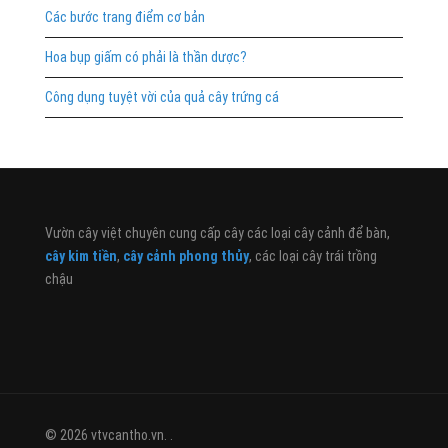
Các bước trang điểm cơ bản
Hoa bụp giấm có phải là thần dược?
Công dụng tuyệt vời của quả cây trứng cá
Vườn cây việt chuyên cung cấp cây các loại cây cảnh để bàn,
cây kim tiền
,
cây cảnh phong thủy
, các loại cây trái trồng
chậu
© 2026 vtvcantho.vn. .