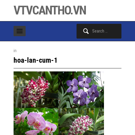
VTVCANTHO.VN
Search
for:
in
hoa-lan-cum-1