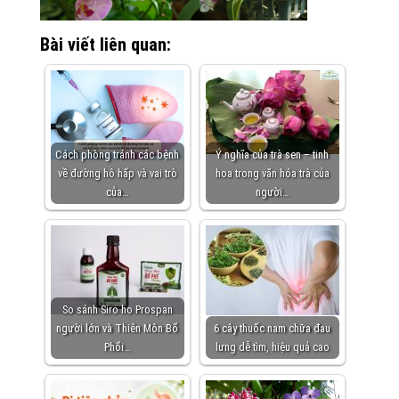
Bài viết liên quan:
Cách phòng tránh các bệnh
Ý nghĩa của trà sen – tinh
về đường hô hấp và vai trò
hoa trong văn hóa trà của
của…
người…
So sánh Siro ho Prospan
người lớn và Thiên Môn Bổ
6 cây thuốc nam chữa đau
Phổi…
lưng dễ tìm, hiệu quả cao