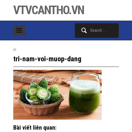
VTVCANTHO.VN
Search
for:
in
tri-nam-voi-muop-dang
Bài viết liên quan: