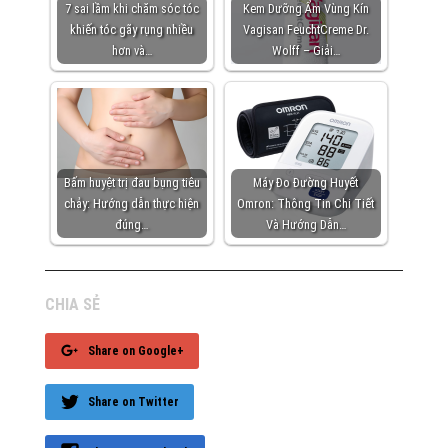
7 sai lầm khi chăm sóc tóc
Kem Dưỡng Ẩm Vùng Kín
khiến tóc gãy rụng nhiều
Vagisan FeuchtCreme Dr.
hơn và…
Wolff – Giải…
Bấm huyệt trị đau bụng tiêu
Máy Đo Đường Huyết
chảy: Hướng dẫn thực hiện
Omron: Thông Tin Chi Tiết
đúng…
Và Hướng Dẫn…
CHIA SẺ
Share on Google+
Share on Twitter