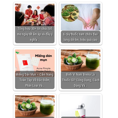
Tổng hợp 30+ lời chúc bố
mẹ ngày tết ấm áp và đầy ý
6 cây thuốc nam chữa đau
nghĩa…
lưng dễ tìm, hiệu quả cao
Miếng Dán Mụn – Cẩm Nang
Bình Vị Nam Bivina Là
Toàn Tập Về Đặc Điểm,
Thuốc Gì? Công Dụng, Cách
Phân Loại Và…
Dùng Và…