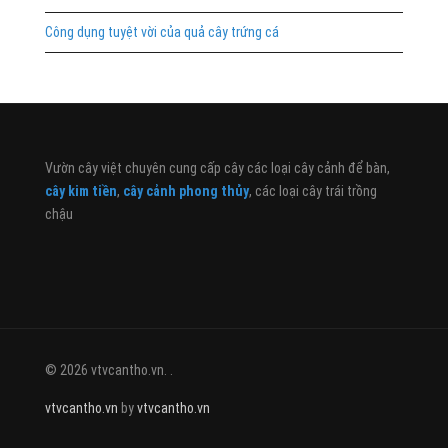
Công dụng tuyệt vời của quả cây trứng cá
Vườn cây việt chuyên cung cấp cây các loại cây cảnh để bàn,
cây kim tiền
,
cây cảnh phong thủy
, các loại cây trái trồng
chậu
© 2026 vtvcantho.vn. .
vtvcantho.vn
by
vtvcantho.vn