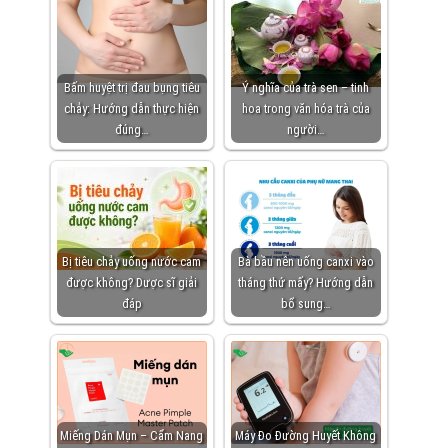
Bấm huyệt trị đau bụng tiêu
Ý nghĩa của trà sen – tinh
chảy: Hướng dẫn thực hiện
hoa trong văn hóa trà của
đúng…
người…
Bị tiêu chảy uống nước cam
Bà bầu nên uống canxi vào
được không? Dược sĩ giải
tháng thứ mấy? Hướng dẫn
đáp
bổ sung…
Miếng Dán Mụn – Cẩm Nang
Máy Đo Đường Huyết Không