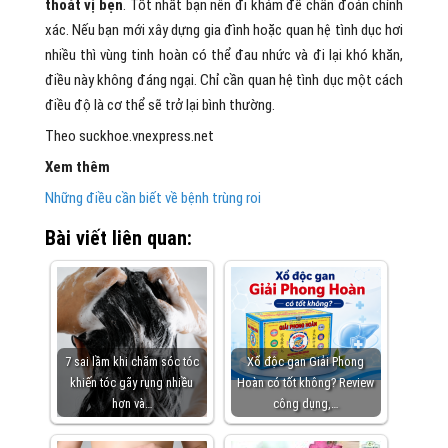
thoát vị bẹn
. Tốt nhất bạn nên đi khám để chẩn đoán chính
xác. Nếu bạn mới xây dựng gia đình hoặc quan hệ tình dục hơi
nhiều thì vùng tinh hoàn có thể đau nhức và đi lại khó khăn,
điều này không đáng ngại. Chỉ cần quan hệ tình dục một cách
điều độ là cơ thể sẽ trở lại bình thường.
Theo suckhoe.vnexpress.net
Xem thêm
Những điều cần biết về bệnh trùng roi
Bài viết liên quan:
7 sai lầm khi chăm sóc tóc
Xổ độc gan Giải Phong
khiến tóc gãy rụng nhiều
Hoàn có tốt không? Review
hơn và…
công dụng,…