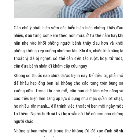
Cần chú ý phát hiện sớm các biểu hiện biến chứng: thấy đau
nhiều, đau từng cơn kèm theo nôn mửa; ở tư thế nằm hay khi
nắn nhẹ vào khối phồng người bệnh thấy đau hơn và khối
phồng không xẹp xuống như mọi khi. Khi đó, nhiều khả năng là
thoát vị đã bị nghẹt, có thể dẫn đến tắc ruột, hoại tử ruột,
cần đưa bệnh nhân đi khám cấp cứu ngay.
Không có thuốc nào chữa được bệnh này. Để điều trị, phải mổ
để khâu hẹp ống bẹn lại, không cho các tạng trên bụng sa
xuống nữa. Trong khi chờ mổ, cần hạn chế làm việc nặng và
các điều kiện làm tăng áp lực ổ bụng như mặc quần lót chật,
ho nhiều, rặn mạnh… để tránh việc thoát vị bẹn mỗi ngày một
to thêm. Người bị
thoát vị bẹn
vẫn có thể có con như những
người khác.
Những gì bạn miêu tả trong thư không đủ để xác định
bệnh