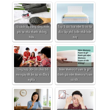
10 cách tẩy trắng răng miễn
Top 5 các loại nệm lò xo túi
phí tại nhà nhanh chóng,
độc lập phổ biến nhất hiện
hiệu…
nay
Tổng hợp 30+ lời chúc bố
Nệm Memory Foam là gì?
mẹ ngày tết ấm áp và đầy ý
Đánh giá nệm Memory Foam
nghĩa…
có tốt…