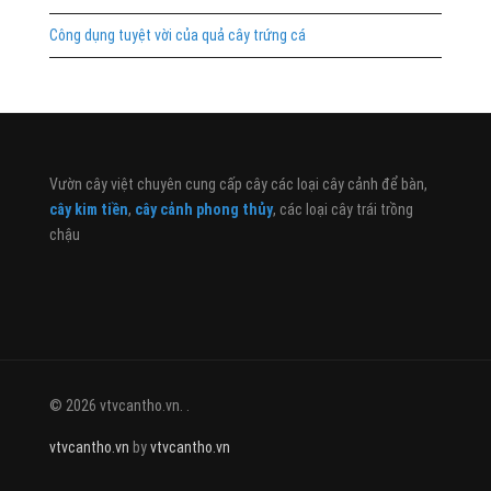
Công dụng tuyệt vời của quả cây trứng cá
Vườn cây việt chuyên cung cấp cây các loại cây cảnh để bàn,
cây kim tiền
,
cây cảnh phong thủy
, các loại cây trái trồng
chậu
© 2026 vtvcantho.vn. .
vtvcantho.vn
by
vtvcantho.vn