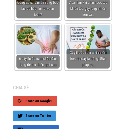
Uống canxi sau ăn sáng bao
7 sai lầm khi chăm sóc tóc
lâu để hấp thu tốt và an
khiến tóc gãy rụng nhiều
toàn?
hơn và…
Cây thuốc nam chữa viêm
6 cây thuốc nam chữa đau
loét dạ dày tá tràng: Giải
lưng dễ tìm, hiệu quả cao
pháp tự…
CHIA SẺ
Share on Google+
Share on Twitter