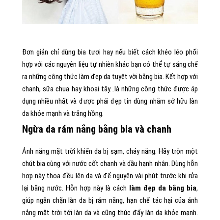
Đơn giản chỉ dùng bia tươi hay nếu biết cách khéo léo phối
hợp với các nguyên liệu tự nhiên khác bạn có thể tự sáng chế
ra những công thức làm đẹp da tuyệt vời bằng bia. Kết hợp với
chanh, sữa chua hay khoai tây…là những công thức được áp
dụng nhiều nhất và được phái đẹp tin dùng nhằm sở hữu làn
da khỏe mạnh và trắng hồng.
Ngừa da rám nắng bằng bia và chanh
Ánh nắng mặt trời khiến da bị sạm, cháy nắng. Hãy trộn một
chút bia cùng với nước cốt chanh và dầu hạnh nhân. Dùng hỗn
hợp này thoa đều lên da và để nguyên vài phút trước khi rửa
lại bằng nước. Hỗn hợp này là cách
làm đẹp da bằng bia
,
giúp ngăn chặn làn da bị rám nắng, hạn chế tác hại của ánh
nắng mặt trời tới làn da và cũng thúc đẩy làn da khỏe mạnh.