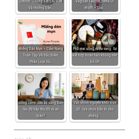
Omron: Thông Tin Chi Tiết
Vagisan FeuchtCreme Dr.
Và Hướng Dẫn…
Wolff – Giải…
Miếng Dán Mụn – Cẩm Nang
Phô mai uống rượu vang: Sự
Toàn Tập Về Đặc Điểm,
kết hợp hoàn hảo không nên
Phân Loại Và…
bỏ lỡ!
Uống canxi sau ăn sáng bao
Vali nhôm nguyên khối size
lâu để hấp thu tốt và an
20 - lựa chọn bền bỉ cho
toàn?
những…