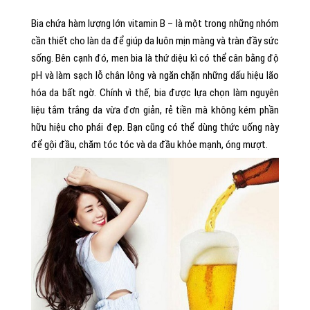
Bia chứa hàm lượng lớn vitamin B – là một trong những nhóm
cần thiết cho làn da để giúp da luôn mịn màng và tràn đầy sức
sống. Bên cạnh đó, men bia là thứ diệu kì có thể cân bằng độ
pH và làm sạch lỗ chân lông và ngăn chặn những dấu hiệu lão
hóa da bất ngờ. Chính vì thế, bia được lựa chọn làm nguyên
liệu tắm trắng da vừa đơn giản, rẻ tiền mà không kém phần
hữu hiệu cho phái đẹp. Bạn cũng có thể dùng thức uống này
để gội đầu, chăm tóc tóc và da đầu khỏe mạnh, óng mượt.