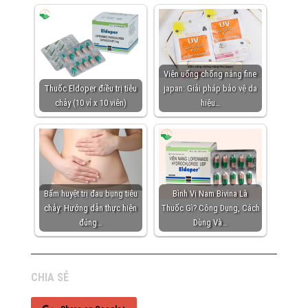
Viên uống chống nắng fine
Thuốc Eldoper điều trị tiêu
japan: Giải pháp bảo vệ da
chảy (10 vỉ x 10 viên)
hiệu…
Bấm huyệt trị đau bụng tiêu
Bình Vị Nam Bivina Là
chảy: Hướng dẫn thực hiện
Thuốc Gì? Công Dụng, Cách
đúng…
Dùng Và…
CHIA SẺ