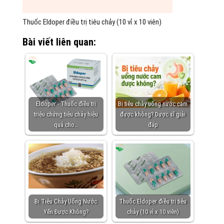
Thuốc Eldoper điều trị tiêu chảy (10 vỉ x 10 viên)
Bài viết liên quan:
Eldoper - Thuốc điều trị
Bị tiêu chảy uống nước cam
triệu chứng tiêu chảy hiệu
được không? Dược sĩ giải
quả cho…
đáp
Bị Tiêu Chảy Uống Nước
Thuốc Eldoper điều trị tiêu
Yến Được Không?
chảy (10 vỉ x 10 viên)