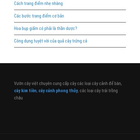
Cách trang điểm nhẹ nhàng
Các bước trang điểm cơ bản
Hoa bụp giấm có phải là thần dược?
Công dụng tuyệt vời của quả cây trứng cá
Vườn cây việt chuyên cung cấp cây các loại cây cảnh để bàn,
cây kim tiền
,
cây cảnh phong thủy
, các loại cây trái trồng
chậu