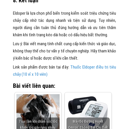
8. Kết luận
Eldoper là lựa chọn phổ biến trong kiểm soát triệu chứng tiêu
chảy cấp nhờ tác dụng nhanh và tiện sử dụng. Tuy nhiên,
người dùng cần tuân thủ đúng hướng dẫn và ưu tiên thăm
khám khi tình trạng kéo dài hoặc có dấu hiệu bất thường.
Lưu ý: Bài viết mang tính chất cung cấp kiến thức và giáo dục,
không thay thế cho tư vấn y tế chuyên nghiệp. Hãy tham khảo
ý kiến bác sĩ hoặc dược sĩ khi cần thiết.
Link sản phẩm được bán tại đây:
Thuốc Eldoper điều trị tiêu
chảy (10 vỉ x 10 viên)
Bài viết liên quan:
7 sai lầm khi chăm sóc tóc
Máy Đo Đường Huyết
khiến tóc gãy rụng nhiều
Omron: Thông Tin Chi Tiết