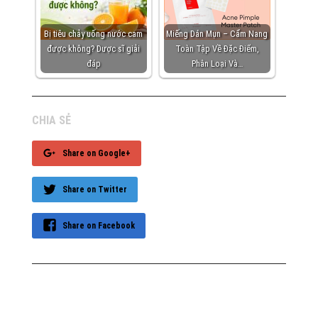
Bị tiêu chảy uống nước cam
Miếng Dán Mụn – Cẩm Nang
được không? Dược sĩ giải
Toàn Tập Về Đặc Điểm,
đáp
Phân Loại Và…
CHIA SẺ
Share on Google+
Share on Twitter
Share on Facebook