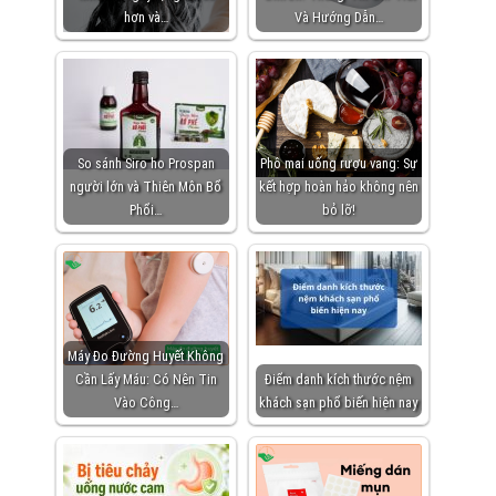
hơn và…
Và Hướng Dẫn…
So sánh Siro ho Prospan
Phô mai uống rượu vang: Sự
người lớn và Thiên Môn Bổ
kết hợp hoàn hảo không nên
Phổi…
bỏ lỡ!
Máy Đo Đường Huyết Không
Cần Lấy Máu: Có Nên Tin
Điểm danh kích thước nệm
Vào Công…
khách sạn phổ biến hiện nay