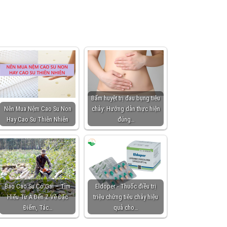
Bấm huyệt trị đau bụng tiêu
Nên Mua Nệm Cao Su Non
chảy: Hướng dẫn thực hiện
Hay Cao Su Thiên Nhiên
đúng…
Bao Cao Su Có Gai – Tìm
Eldoper - Thuốc điều trị
Hiểu Từ A Đến Z Về Đặc
triệu chứng tiêu chảy hiệu
Điểm, Tác…
quả cho…