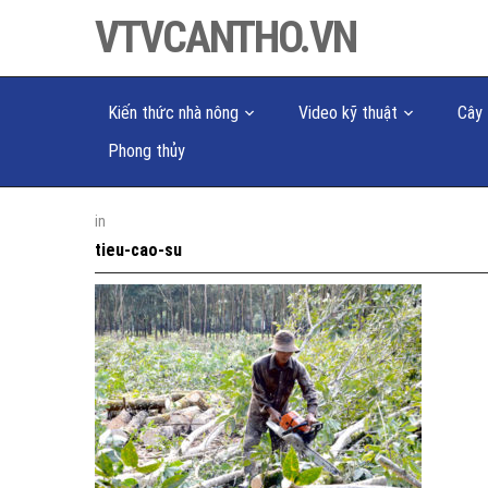
VTVCANTHO.VN
Kiến thức nhà nông
Video kỹ thuật
Cây 
Phong thủy
in
tieu-cao-su