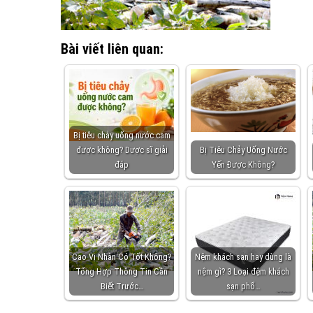
Bài viết liên quan:
Bị tiêu chảy uống nước cam
được không? Dược sĩ giải
Bị Tiêu Chảy Uống Nước
đáp
Yến Được Không?
Cao Vị Nhân Có Tốt Không?
Nệm khách sạn hay dùng là
Tổng Hợp Thông Tin Cần
nệm gì? 3 Loại đệm khách
Biết Trước…
sạn phổ…