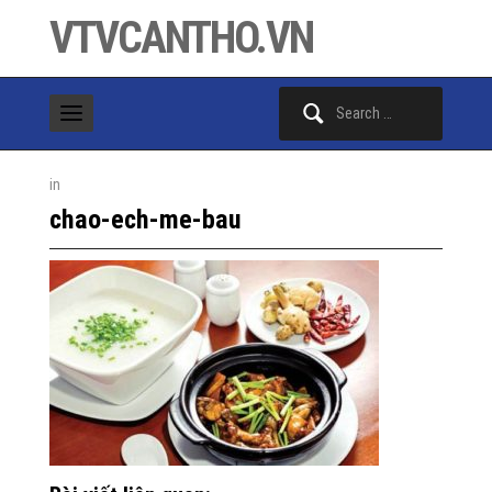
VTVCANTHO.VN
Search
for:
in
chao-ech-me-bau