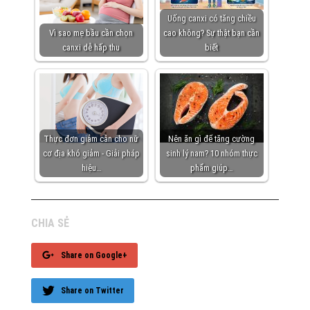
Uống canxi có tăng chiều
Vì sao mẹ bầu cần chọn
cao không? Sự thật bạn cần
canxi dễ hấp thu
biết
Thực đơn giảm cân cho nữ
Nên ăn gì để tăng cường
cơ địa khó giảm - Giải pháp
sinh lý nam? 10 nhóm thực
hiệu…
phẩm giúp…
CHIA SẺ
Share on Google+
Share on Twitter