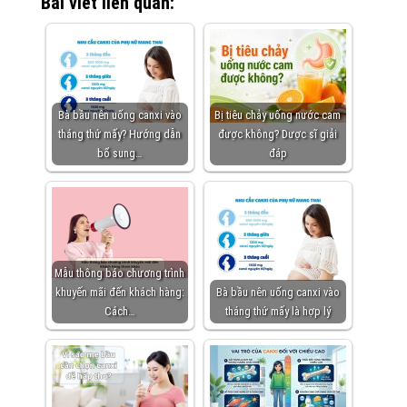
Bài viết liên quan:
Bà bầu nên uống canxi vào
Bị tiêu chảy uống nước cam
tháng thứ mấy? Hướng dẫn
được không? Dược sĩ giải
bổ sung…
đáp
Mẫu thông báo chương trình
khuyến mãi đến khách hàng:
Bà bầu nên uống canxi vào
Cách…
tháng thứ mấy là hợp lý