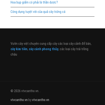
Hoa bụp giấm có phải là thần dược?
Công dụng tuyệt vời của quả cây trứng cá
Vườn cây việt chuyên cung cấp cây các loại cây cảnh để bàn,
cây kim tiền
,
cây cảnh phong thủy
, các loại cây trái trồng
chậu
© 2026 vtvcantho.vn. .
vtvcantho.vn
by
vtvcantho.vn