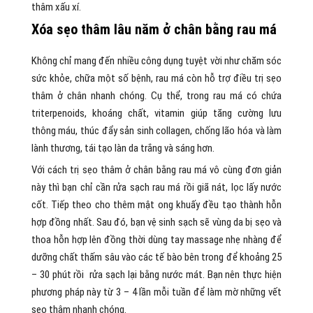
thâm xấu xí.
Xóa sẹo thâm lâu năm ở chân bằng rau má
Không chỉ mang đến nhiều công dụng tuyệt vời như chăm sóc
sức khỏe, chữa một số bệnh, rau má còn hỗ trợ điều trị sẹo
thâm ở chân nhanh chóng. Cụ thể, trong rau má có chứa
triterpenoids, khoáng chất, vitamin giúp tăng cường lưu
thông máu, thúc đẩy sản sinh collagen, chống lão hóa và làm
lành thương, tái tạo làn da trắng và sáng hơn.
Với cách trị sẹo thâm ở chân bằng rau má vô cùng đơn giản
này thì bạn chỉ cần rửa sạch rau má rồi giã nát, lọc lấy nước
cốt. Tiếp theo cho thêm mật ong khuấy đều tạo thành hỗn
hợp đồng nhất. Sau đó, bạn vệ sinh sạch sẽ vùng da bị sẹo và
thoa hỗn hợp lên đồng thời dùng tay massage nhẹ nhàng để
dưỡng chất thấm sâu vào các tế bào bên trong để khoảng 25
– 30 phút rồi rửa sạch lại bằng nước mát. Bạn nên thực hiện
phương pháp này từ 3 – 4 lần mỗi tuần để làm mờ những vết
sẹo thâm nhanh chóng.