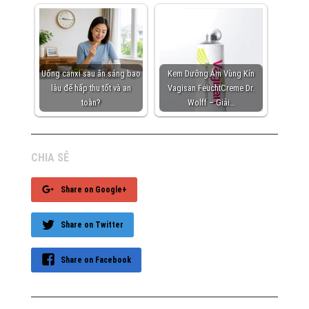
Uống canxi sau ăn sáng bao
Kem Dưỡng Ẩm Vùng Kín
lâu để hấp thu tốt và an
Vagisan FeuchtCreme Dr.
toàn?
Wolff – Giải…
CHIA SẺ
Share on Google+
Share on Twitter
Share on Facebook