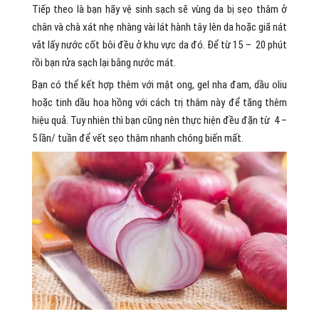
Tiếp theo là bạn hãy vệ sinh sạch sẽ vùng da bị sẹo thâm ở
chân và chà xát nhẹ nhàng vài lát hành tây lên da hoặc giã nát
vắt lấy nước cốt bôi đều ở khu vực da đó. Để từ 15 – 20 phút
rồi bạn rửa sạch lại bằng nước mát.
Bạn có thể kết hợp thêm với mật ong, gel nha đam, dầu oliu
hoặc tinh dầu hoa hồng với cách trị thâm này để tăng thêm
hiệu quả. Tuy nhiên thì bạn cũng nên thực hiện đều đặn từ 4 –
5 lần/ tuần để vết sẹo thâm nhanh chóng biến mất.