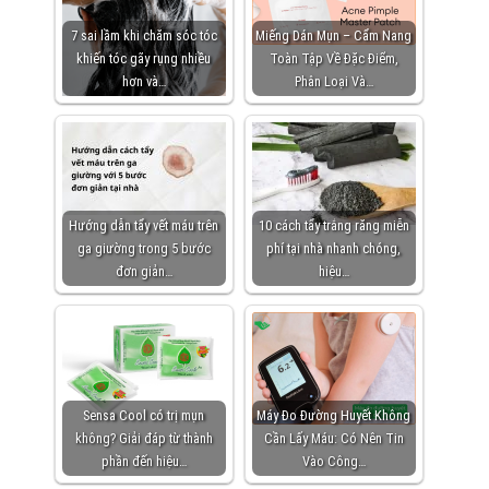
7 sai lầm khi chăm sóc tóc
Miếng Dán Mụn – Cẩm Nang
khiến tóc gãy rụng nhiều
Toàn Tập Về Đặc Điểm,
hơn và…
Phân Loại Và…
Hướng dẫn tẩy vết máu trên
10 cách tẩy trắng răng miễn
ga giường trong 5 bước
phí tại nhà nhanh chóng,
đơn giản…
hiệu…
Sensa Cool có trị mụn
Máy Đo Đường Huyết Không
không? Giải đáp từ thành
Cần Lấy Máu: Có Nên Tin
phần đến hiệu…
Vào Công…