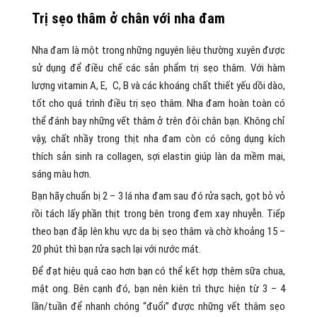
Trị sẹo thâm ở chân với nha đam
Nha đam là một trong những nguyên liệu thường xuyên được
sử dụng để điều chế các sản phẩm trị sẹo thâm. Với hàm
lượng vitamin A, E, C, B và các khoáng chất thiết yếu dồi dào,
tốt cho quá trình điều trị sẹo thâm. Nha đam hoàn toàn có
thể đánh bay những vết thâm ở trên đôi chân bạn. Không chỉ
vậy, chất nhầy trong thịt nha đam còn có công dụng kích
thích sản sinh ra collagen, sợi elastin giúp làn da mềm mại,
sáng màu hơn.
Bạn hãy chuẩn bị 2 – 3 lá nha đam sau đó rửa sạch, gọt bỏ vỏ
rồi tách lấy phần thịt trong bên trong đem xay nhuyễn. Tiếp
theo bạn đắp lên khu vực da bị sẹo thâm và chờ khoảng 15 –
20 phút thì bạn rửa sạch lại với nước mát.
Để đạt hiệu quả cao hơn bạn có thể kết hợp thêm sữa chua,
mật ong. Bên cạnh đó, bạn nên kiên trì thực hiện từ 3 – 4
lần/tuần để nhanh chóng “đuổi” được những vết thâm sẹo