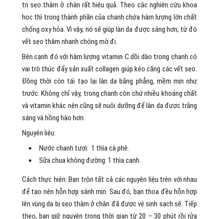
trị sẹo thâm ở chân rất hiệu quả. Theo các nghiên cứu khoa
học thì trong thành phần của chanh chứa hàm lượng lớn chất
chống oxy hóa. Vì vậy, nó sẽ giúp làn da được sáng hơn, từ đó
vết sẹo thâm nhanh chóng mờ đi.
Bên cạnh đó với hàm lượng vitamin C dồi dào trong chanh có
vai trò thúc đẩy sản xuất collagen giúp kéo căng các vết sẹo.
Đồng thời còn tái tạo lại làn da bằng phẳng, mềm mịn như
trước. Không chỉ vậy, trong chanh còn chứ nhiều khoáng chất
và vitamin khác nên cũng sẽ nuôi dưỡng để làn da được trắng
sáng và hồng hào hơn.
Nguyên liệu:
Nước chanh tươi: 1 thìa cà phê.
Sữa chua không đường: 1 thìa canh.
Cách thực hiện: Bạn trộn tất cả các nguyên liệu trên với nhau
để tạo nên hỗn hợp sánh mịn. Sau đó, bạn thoa đều hỗn hợp
lên vùng da bị sẹo thâm ở chân đã được vệ sinh sạch sẽ. Tiếp
theo, bạn giữ nguyên trong thời gian từ 20 – 30 phút rồi rửa