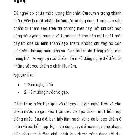
Củ nghệ có chứa một lượng lớn chất Curcumin trong thành
phần. Đây là một chất thường được ứng dụng trong các sản
phẩm trị thâm sẹo trên thị trường hiện nay. Bởi khi kết hợp
cùng với cyclocurcumin và turmerin sẽ tạo nên một chất mới
gây ức chế sự hình thành sẹo thâm. Không chỉ vậy, nó còn
giúp vết thương mau lành và đem lại làn da trắng sáng, mịn
màng hơn. Vì vậy, bạn có thể an tâm sử dụng nghệ để điều trị
những vết sẹo thâm ở chân lâu năm.
Nguyên liệu:
1/2 củ nghệ tươi
2 – 3 muỗng nước vo gạo.
Cách thực hiện: Bạn gọt vỏ rồi xay nhuyễn nghệ tươi và cho
thêm nước vo gạo vào trộn đều để tạo thành một hỗn hợp
đồng nhất. Sau đó, bạn hãy làm sạch vùng da bị sẹo thâm ở
chân và bôi hỗn hợp. Bạn nên dùng tay để massage nhẹ nhàng
giúp cho các dưỡng chất phát huy được công dụng tối đa.