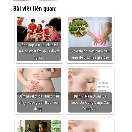
Bài viết liên quan:
Tổng hợp 30+ lời chúc bố
mẹ ngày tết ấm áp và đầy ý
6 cây thuốc nam chữa đau
nghĩa…
lưng dễ tìm, hiệu quả cao
Bấm huyệt trị đau bụng tiêu
Bình Vị Nam Bivina Là
chảy: Hướng dẫn thực hiện
Thuốc Gì? Công Dụng, Cách
đúng…
Dùng Và…