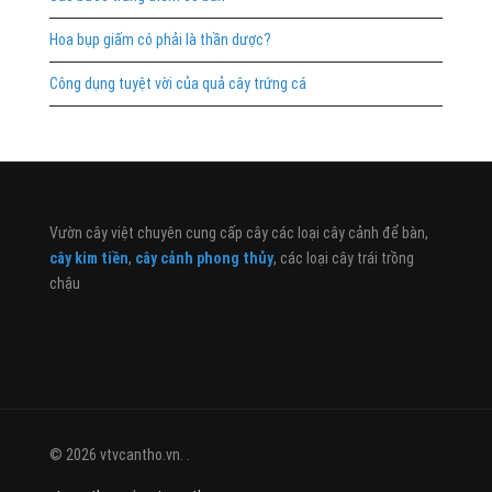
Hoa bụp giấm có phải là thần dược?
Công dụng tuyệt vời của quả cây trứng cá
Vườn cây việt chuyên cung cấp cây các loại cây cảnh để bàn,
cây kim tiền
,
cây cảnh phong thủy
, các loại cây trái trồng
chậu
© 2026 vtvcantho.vn. .