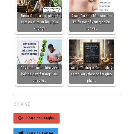
Rượu tăng cường sinh lý
7 sai lầm khi chăm sóc tóc
nam có thực sự hiệu quả
khiến tóc gãy rụng nhiều
không?
hơn và…
Cây thuốc nam chữa viêm
Ăn gì để tăng cường sinh lý
loét dạ dày tá tràng: Giải
nam? Gợi ý thực phẩm giúp
pháp tự…
phái…
CHIA SẺ
Share on Google+
Share on Twitter