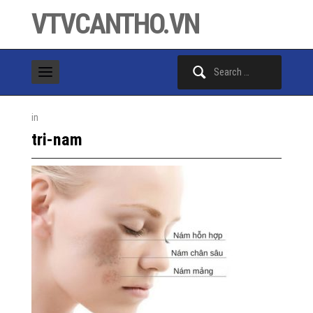
VTVCANTHO.VN
Search
for:
in
tri-nam