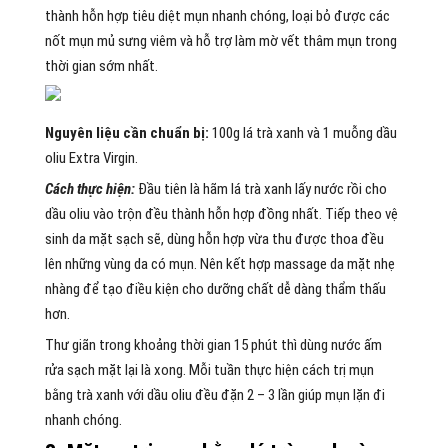
thành hỗn hợp tiêu diệt mụn nhanh chóng, loại bỏ được các
nốt mụn mủ sưng viêm và hỗ trợ làm mờ vết thâm mụn trong
thời gian sớm nhất.
Nguyên liệu cần chuẩn bị:
100g lá trà xanh và 1 muỗng dầu
oliu Extra Virgin.
Cách thực hiện:
Đầu tiên là hãm lá trà xanh lấy nước rồi cho
dầu oliu vào trộn đều thành hỗn hợp đồng nhất. Tiếp theo vệ
sinh da mặt sạch sẽ, dùng hỗn hợp vừa thu được thoa đều
lên những vùng da có mụn. Nên kết hợp massage da mặt nhẹ
nhàng để tạo điều kiện cho dưỡng chất dễ dàng thẩm thấu
hơn.
Thư giãn trong khoảng thời gian 15 phút thì dùng nước ấm
rửa sạch mặt lại là xong. Mỗi tuần thực hiện cách trị mụn
bằng trà xanh với dầu oliu đều đặn 2 – 3 lần giúp mụn lặn đi
nhanh chóng.