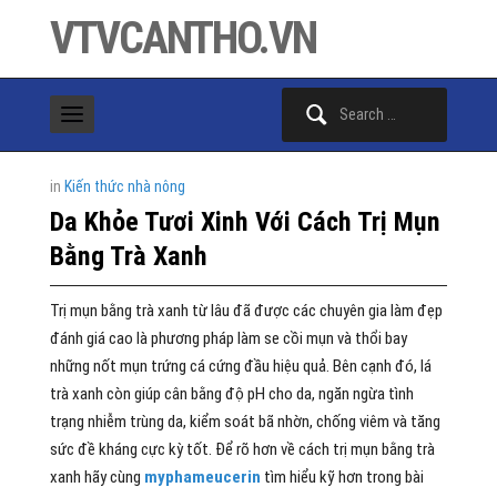
VTVCANTHO.VN
Search
for:
in
Kiến thức nhà nông
Da Khỏe Tươi Xinh Với Cách Trị Mụn
Bằng Trà Xanh
Trị mụn bằng trà xanh từ lâu đã được các chuyên gia làm đẹp
đánh giá cao là phương pháp làm se cồi mụn và thổi bay
những nốt mụn trứng cá cứng đầu hiệu quả. Bên cạnh đó, lá
trà xanh còn giúp cân bằng độ pH cho da, ngăn ngừa tình
trạng nhiễm trùng da, kiểm soát bã nhờn, chống viêm và tăng
sức đề kháng cực kỳ tốt. Để rõ hơn về cách trị mụn bằng trà
xanh hãy cùng
myphameucerin
tìm hiểu kỹ hơn trong bài