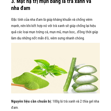
3. Mặt nạ trị mụn bằng lá trà xanh và
nha đam
Đặc tính của nha đam là giúp kháng khuẩn và chống viêm
mạnh, nên khi kết hợp nó với trà xanh sẽ giúp chống lại hiệu
quả các loại mụn trứng cá, mụn mủ, mụn bọc,..đồng thời giúp
làm dịu những nốt mẩn đỏ, viêm sưng nhanh chóng.
Nguyên liệu cần chuẩn bị:
100g lá trà xanh và 2 thìa gel nha
đam.