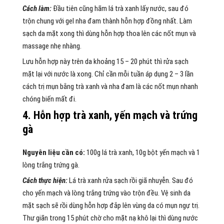
Cách làm:
Đầu tiên cũng hãm lá trà xanh lấy nước, sau đó
trộn chung với gel nha đam thành hỗn hợp đồng nhất. Làm
sạch da mặt xong thì dùng hỗn hợp thoa lên các nốt mụn và
massage nhẹ nhàng.
Lưu hỗn hợp này trên da khoảng 15 – 20 phút thì rửa sạch
mặt lại với nước là xong. Chỉ cần mỗi tuần áp dụng 2 – 3 lần
cách trị mụn bằng trà xanh và nha đam là các nốt mụn nhanh
chóng biến mất đi.
4. Hỗn hợp trà xanh, yến mạch và trứng
gà
Nguyên liệu cần có:
100g lá trà xanh, 10g bột yến mạch và 1
lòng trắng trứng gà.
Cách thực hiện:
Lá trà xanh rửa sạch rồi giã nhuyễn. Sau đó
cho yến mạch và lòng trắng trứng vào trộn đều. Vệ sinh da
mặt sạch sẽ rồi dùng hỗn hợp đắp lên vùng da có mụn ngự trị.
Thư giãn trong 15 phút chờ cho mặt nạ khô lại thì dùng nước