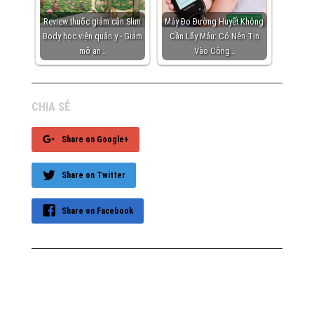
Review thuốc giảm cân Slim
Máy Đo Đường Huyết Không
Body học viện quân y - Giảm
Cần Lấy Máu: Có Nên Tin
mỡ an…
Vào Công…
CHIA SẺ
Share on Google+
Share on Twitter
Share on Facebook