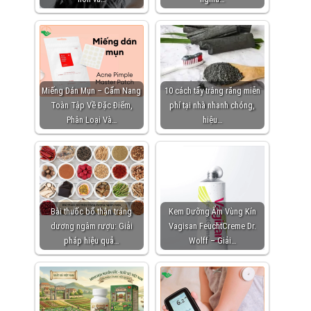
Miếng Dán Mụn – Cẩm Nang
10 cách tẩy trắng răng miễn
Toàn Tập Về Đặc Điểm,
phí tại nhà nhanh chóng,
Phân Loại Và…
hiệu…
Bài thuốc bổ thận tráng
Kem Dưỡng Ẩm Vùng Kín
dương ngâm rượu: Giải
Vagisan FeuchtCreme Dr.
pháp hiệu quả…
Wolff – Giải…