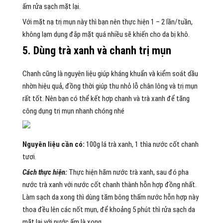
ấm rửa sạch mặt lại.
Với mặt nạ trị mụn này thì bạn nên thực hiện 1 – 2 lần/tuần,
không lạm dụng đắp mặt quá nhiều sẽ khiến cho da bị khô.
5. Dùng trà xanh và chanh trị mụn
Chanh cũng là nguyên liệu giúp kháng khuẩn và kiểm soát dầu
nhờn hiệu quả, đồng thời giúp thu nhỏ lỗ chân lông và trị mụn
rất tốt. Nên bạn có thể kết hợp chanh và trà xanh để tăng
công dụng trị mụn nhanh chóng nhé
Nguyên liệu cần có:
100g lá trà xanh, 1 thìa nước cốt chanh
tươi.
Cách thực hiện:
Thực hiện hãm nước trà xanh, sau đó pha
nước trà xanh với nước cốt chanh thành hỗn hợp đồng nhất.
Làm sạch da xong thì dùng tăm bông thấm nước hỗn hợp này
thoa đều lên các nốt mụn, để khoảng 5 phút thì rửa sạch da
mặt lại với nước ấm là xong.