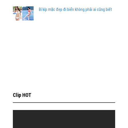
Bí kíp mặc đẹp đi biển không phải ai cũng biết
Clip HOT