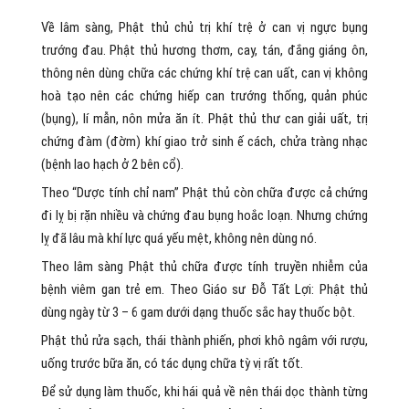
Về lâm sàng, Phật thủ chủ trị khí trệ ở can vị ngực bụng
trướng đau. Phật thủ hương thơm, cay, tán, đắng giáng ôn,
thông nên dùng chữa các chứng khí trệ can uất, can vị không
hoà tạo nên các chứng hiếp can trướng thống, quản phúc
(bụng), lí mẫn, nôn mửa ăn ít. Phật thủ thư can giải uất, trị
chứng đàm (đờm) khí giao trở sinh ế cách, chửa tràng nhạc
(bệnh lao hạch ở 2 bên cổ).
Theo “Dược tính chỉ nam” Phật thủ còn chữa được cả chứng
đi lỵ bị rặn nhiều và chứng đau bụng hoắc loạn. Nhưng chứng
lỵ đã lâu mà khí lực quá yếu mệt, không nên dùng nó.
Theo lâm sàng Phật thủ chữa được tính truyền nhiễm của
bệnh viêm gan trẻ em. Theo Giáo sư Đỗ Tất Lợi: Phật thủ
dùng ngày từ 3 – 6 gam dưới dạng thuốc sắc hay thuốc bột.
Phật thủ rửa sạch, thái thành phiến, phơi khô ngâm với rượu,
uống trước bữa ăn, có tác dụng chữa tỳ vị rất tốt.
Để sử dụng làm thuốc, khi hái quả về nên thái dọc thành từng