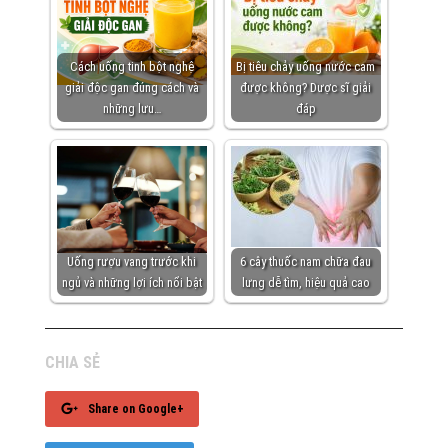
Cách uống tinh bột nghệ
Bị tiêu chảy uống nước cam
giải độc gan đúng cách và
được không? Dược sĩ giải
những lưu…
đáp
Uống rượu vang trước khi
6 cây thuốc nam chữa đau
ngủ và những lợi ích nổi bật
lưng dễ tìm, hiệu quả cao
CHIA SẺ
Share on Google+