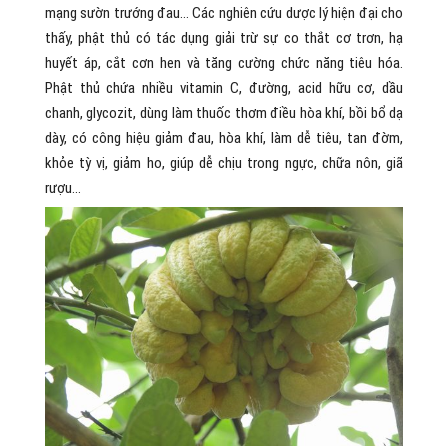
mạng sườn trướng đau… Các nghiên cứu dược lý hiện đại cho
thấy, phật thủ có tác dụng giải trừ sự co thắt cơ trơn, hạ
huyết áp, cắt cơn hen và tăng cường chức năng tiêu hóa.
Phật thủ chứa nhiều vitamin C, đường, acid hữu cơ, dầu
chanh, glycozit, dùng làm thuốc thơm điều hòa khí, bồi bổ dạ
dày, có công hiệu giảm đau, hòa khí, làm dễ tiêu, tan đờm,
khỏe tỳ vị, giảm ho, giúp dễ chịu trong ngực, chữa nôn, giã
rượu…