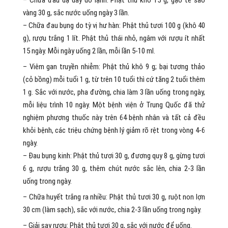
– Chữa đau dạ dày do lạnh: Phật thủ khô 15 g, gạo tẻ sao
vàng 30 g, sắc nước uống ngày 3 lần.
– Chữa đau bụng do tỳ vị hư hàn: Phật thủ tươi 100 g (khô 40
g), rượu trắng 1 lít. Phật thủ thái nhỏ, ngâm với rượu ít nhất
15 ngày. Mỗi ngày uống 2 lần, mỗi lần 5-10 ml.
– Viêm gan truyền nhiễm: Phật thủ khô 9 g; bại tương thảo
(cỏ bồng) mỗi tuổi 1 g, từ trên 10 tuổi thì cứ tăng 2 tuổi thêm
1 g. Sắc với nước, pha đường, chia làm 3 lần uống trong ngày,
mỗi liệu trình 10 ngày. Một bệnh viện ở Trung Quốc đã thử
nghiệm phương thuốc này trên 64 bệnh nhân và tất cả đều
khỏi bệnh, các triệu chứng bệnh lý giảm rõ rệt trong vòng 4-6
ngày.
– Đau bụng kinh: Phật thủ tươi 30 g, đương quy 8 g, gừng tươi
6 g, rượu trắng 30 g, thêm chút nước sắc lên, chia 2-3 lần
uống trong ngày.
– Chữa huyết trắng ra nhiều: Phật thủ tươi 30 g, ruột non lợn
30 cm (làm sạch), sắc với nước, chia 2-3 lần uống trong ngày.
– Giải say rượu: Phật thủ tươi 30 g, sắc với nước để uống.