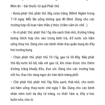
Món ăn – bài thuốc từ quả Phật thủ
– Rượu phật thủ: phật thủ 30g, rượu trắng 500ml. Ngâm trong
7-10 ngày. Mỗi lần uống không quá 40-50ml. Dùng cho các
trường hợp rối loạn tâm thần ý thức (trầm cảm ức chế…).
– Xi-rô phật thủ: phật thủ 15g rửa sạch thái nhỏ, đường trắng
lượng thích hợp cho vào trong bình trà, đổ nước sôi hãm
uống thay trà. Dùng cho các bệnh nhân đau quặn bụng do đầy
hơi trướng bụng.
– Cháo phật thủ: phật thủ 10-15g, gạo tẻ 60-80g. Nấu phật
thủ lấy nước bỏ bã, nấu với gạo tẻ, khi cháo được cho thêm
đường trắng khuấy đều, đun sôi. Dùng cho các trường hợp
sốt ho, đau tức vùng ngực do tràn dịch màng phổi.
– Chè phật thủ: phật thủ 10g. Rửa sạch, thái nhỏ, cho nước
sôi hãm uống thay nước chè ngày 1 lần. Dùng cho các bệnh
nhân viêm loét dạ dày tá tràng, co thắt tâm vị, đầy ợ hơi,
buồn nôn, nôn ói.