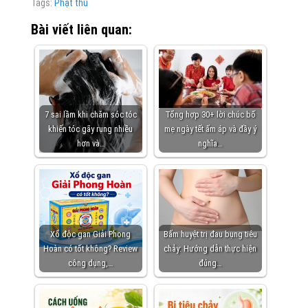
Tags:
Phật thủ
Bài viết liên quan:
7 sai lầm khi chăm sóc tóc
Tổng hợp 30+ lời chúc bố
khiến tóc gãy rụng nhiều
mẹ ngày tết ấm áp và đầy ý
hơn và…
nghĩa…
Xổ độc gan Giải Phong
Bấm huyệt trị đau bụng tiêu
Hoàn có tốt không? Review
chảy: Hướng dẫn thực hiện
công dụng,…
đúng…