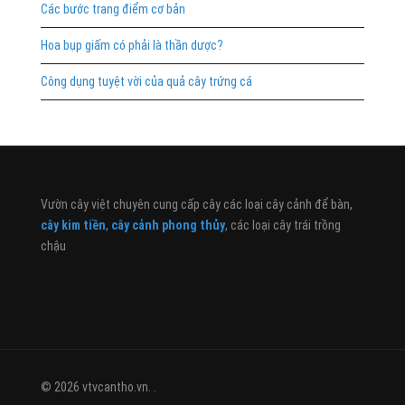
Các bước trang điểm cơ bản
Hoa bụp giấm có phải là thần dược?
Công dụng tuyệt vời của quả cây trứng cá
Vườn cây việt chuyên cung cấp cây các loại cây cảnh để bàn,
cây kim tiền
,
cây cảnh phong thủy
, các loại cây trái trồng
chậu
© 2026 vtvcantho.vn. .