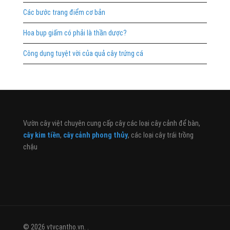
Các bước trang điểm cơ bản
Hoa bụp giấm có phải là thần dược?
Công dụng tuyệt vời của quả cây trứng cá
Vườn cây việt chuyên cung cấp cây các loại cây cảnh để bàn,
cây kim tiền
,
cây cảnh phong thủy
, các loại cây trái trồng
chậu
© 2026 vtvcantho.vn. .