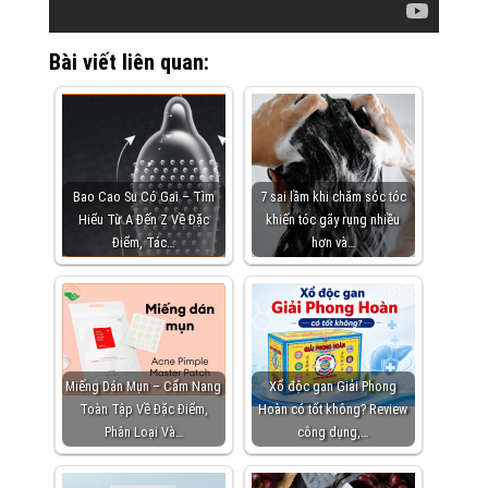
Bài viết liên quan:
Bao Cao Su Có Gai – Tìm
7 sai lầm khi chăm sóc tóc
Hiểu Từ A Đến Z Về Đặc
khiến tóc gãy rụng nhiều
Điểm, Tác…
hơn và…
Miếng Dán Mụn – Cẩm Nang
Xổ độc gan Giải Phong
Toàn Tập Về Đặc Điểm,
Hoàn có tốt không? Review
Phân Loại Và…
công dụng,…