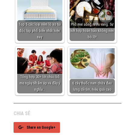
Top 5 các loại nệm lò xo túi
Phô mai uống rượu vang: Sự
độc lập phổ biến nhất hiện
kết hợp hoàn hảo không nên
nay
bỏ lỡ!
Tổng hợp 30+ lời chúc bố
mẹ ngày tết ấm áp và đầy ý
6 cây thuốc nam chữa đau
nghĩa…
lưng dễ tìm, hiệu quả cao
CHIA SẺ
Share on Google+