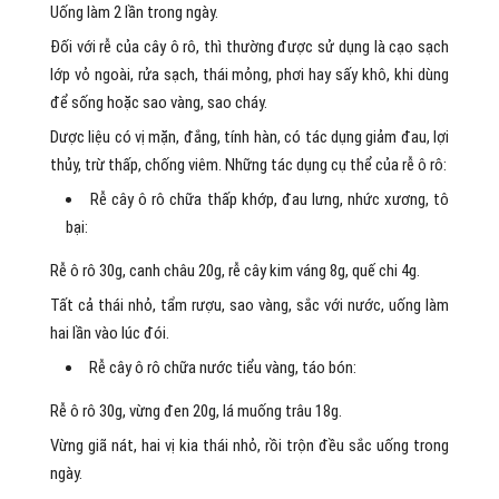
Uống làm 2 lần trong ngày.
Đối với rễ của cây ô rô, thì thường được sử dụng là cạo sạch
lớp vỏ ngoài, rửa sạch, thái mỏng, phơi hay sấy khô, khi dùng
để sống hoặc sao vàng, sao cháy.
Dược liệu có vị mặn, đắng, tính hàn, có tác dụng giảm đau, lợi
thủy, trừ thấp, chống viêm. Những tác dụng cụ thể của rễ ô rô:
Rễ cây ô rô chữa thấp khớp, đau lưng, nhức xương, tô
bại:
Rễ ô rô 30g, canh châu 20g, rễ cây kim váng 8g, quế chi 4g.
Tất cả thái nhỏ, tẩm rượu, sao vàng, sắc với nước, uống làm
hai lần vào lúc đói.
Rễ cây ô rô chữa nước tiểu vàng, táo bón:
Rễ ô rô 30g, vừng đen 20g, lá muống trâu 18g.
Vừng giã nát, hai vị kia thái nhỏ, rồi trộn đều sắc uống trong
ngày.