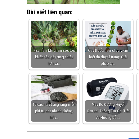
Bài viết liên quan:
7 sai lầm khi chăm sóc tóc
Cây thuốc nam chữa viêm
khiến tóc gãy rụng nhiều
loét dạ dày tá tràng: Giải
hơn và…
pháp tự…
10 cách tẩy trắng răng miễn
Máy Đo Đường Huyết
phí tại nhà nhanh chóng,
Omron: Thông Tin Chi Tiết
hiệu…
Và Hướng Dẫn…