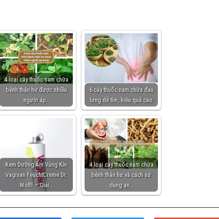
4 loại cây thuốc nam chữa
bệnh thận hư được nhiều
6 cây thuốc nam chữa đau
người áp…
lưng dễ tìm, hiệu quả cao
Kem Dưỡng Ẩm Vùng Kín
4 loại cây thuốc nam chữa
Vagisan FeuchtCreme Dr.
bệnh thận hư và cách sử
Wolff – Giải…
dụng an…