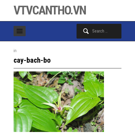
VTVCANTHO.VN
Search
for:
in
cay-bach-bo