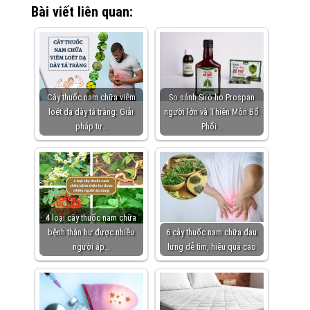
Bài viết liên quan:
Cây thuốc nam chữa viêm
So sánh Siro ho Prospan
loét dạ dày tá tràng: Giải
người lớn và Thiên Môn Bổ
pháp tự…
Phổi…
4 loại cây thuốc nam chữa
bệnh thận hư được nhiều
6 cây thuốc nam chữa đau
người áp…
lưng dễ tìm, hiệu quả cao