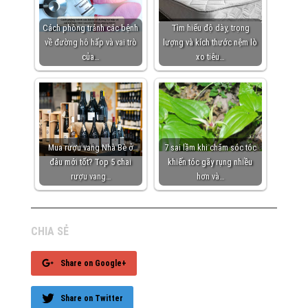
Cách phòng tránh các bệnh
Tìm hiểu độ dày, trọng
về đường hô hấp và vai trò
lượng và kích thước nệm lò
của…
xo tiêu…
Mua rượu vang Nhà Bè ở
7 sai lầm khi chăm sóc tóc
đâu mới tốt? Top 5 chai
khiến tóc gãy rụng nhiều
rượu vang…
hơn và…
CHIA SẺ
Share on Google+
Share on Twitter