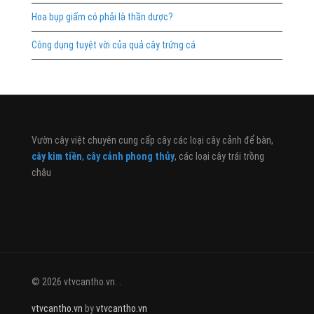
Hoa bụp giấm có phải là thần dược?
Công dụng tuyệt vời của quả cây trứng cá
Vườn cây việt chuyên cung cấp cây các loại cây cảnh để bàn,
cây kim tiền
,
cây cảnh phong thủy
, các loại cây trái trồng
chậu
© 2026 vtvcantho.vn. .
vtvcantho.vn
by
vtvcantho.vn