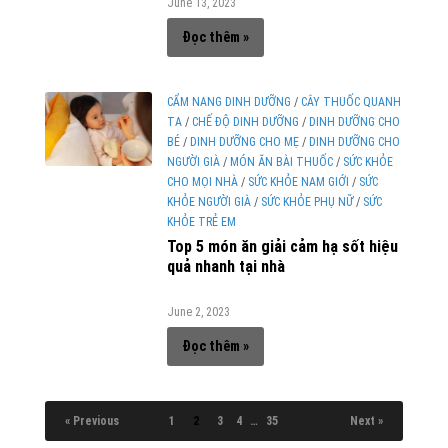
June 13, 2023
Đọc thêm »
CẨM NANG DINH DƯỠNG
/
CÂY THUỐC QUANH
TA
/
CHẾ ĐỘ DINH DƯỠNG
/
DINH DƯỠNG CHO
BÉ
/
DINH DƯỠNG CHO MẸ
/
DINH DƯỠNG CHO
NGƯỜI GIÀ
/
MÓN ĂN BÀI THUỐC
/
SỨC KHỎE
CHO MỌI NHÀ
/
SỨC KHỎE NAM GIỚI
/
SỨC
KHỎE NGƯỜI GIÀ
/
SỨC KHỎE PHỤ NỮ
/
SỨC
KHỎE TRẺ EM
Top 5 món ăn giải cảm hạ sốt hiệu
quả nhanh tại nhà
June 2, 2023
Đọc thêm »
« Previous
1
2
3
4
…
35
Next »