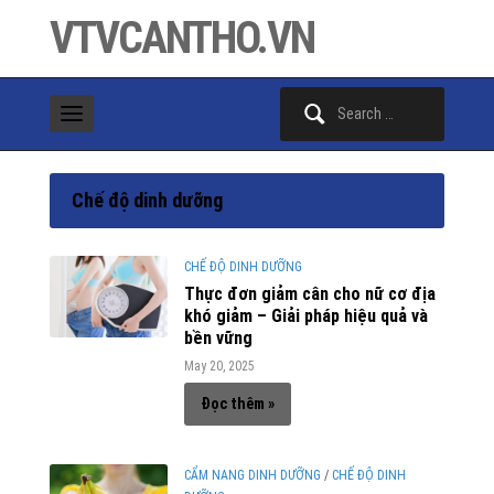
VTVCANTHO.VN
Search
for:
Chế độ dinh dưỡng
CHẾ ĐỘ DINH DƯỠNG
Thực đơn giảm cân cho nữ cơ địa
khó giảm – Giải pháp hiệu quả và
bền vững
May 20, 2025
Đọc thêm »
CẨM NANG DINH DƯỠNG
/
CHẾ ĐỘ DINH