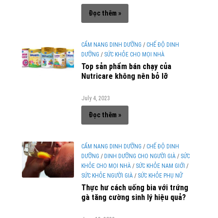
Đọc thêm »
CẨM NANG DINH DƯỠNG
/
CHẾ ĐỘ DINH
DƯỠNG
/
SỨC KHỎE CHO MỌI NHÀ
Top sản phẩm bán chạy của
Nutricare không nên bỏ lỡ
July 4, 2023
Đọc thêm »
CẨM NANG DINH DƯỠNG
/
CHẾ ĐỘ DINH
DƯỠNG
/
DINH DƯỠNG CHO NGƯỜI GIÀ
/
SỨC
KHỎE CHO MỌI NHÀ
/
SỨC KHỎE NAM GIỚI
/
SỨC KHỎE NGƯỜI GIÀ
/
SỨC KHỎE PHỤ NỮ
Thực hư cách uống bia với trứng
gà tăng cường sinh lý hiệu quả?