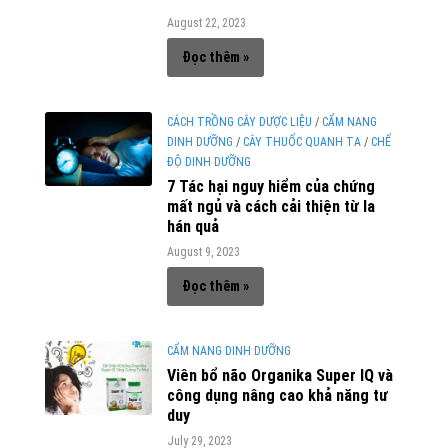
August 22, 2023
Đọc thêm »
CÁCH TRỒNG CÂY DƯỢC LIỆU
/
CẨM NANG
DINH DƯỠNG
/
CÂY THUỐC QUANH TA
/
CHẾ
ĐỘ DINH DƯỠNG
7 Tác hại nguy hiểm của chứng
mất ngủ và cách cải thiện từ la
hán quả
August 9, 2023
Đọc thêm »
CẨM NANG DINH DƯỠNG
Viên bổ não Organika Super IQ và
công dụng nâng cao khả năng tư
duy
July 29, 2023