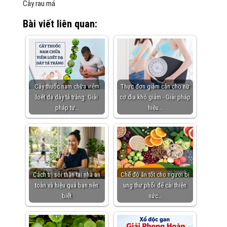
Cây rau má
Bài viết liên quan:
Cây thuốc nam chữa viêm
Thực đơn giảm cân cho nữ
loét dạ dày tá tràng: Giải
cơ địa khó giảm - Giải pháp
pháp tự…
hiệu…
Cách trị sỏi thận tại nhà an
Chế độ ăn tốt cho người bị
toàn và hiệu quả bạn nên
ung thư phổi để cải thiện
biết
sức…