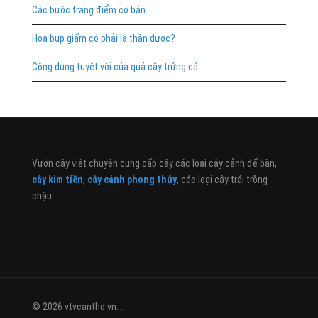
Các bước trang điểm cơ bản
Hoa bụp giấm có phải là thần dược?
Công dụng tuyệt vời của quả cây trứng cá
Vườn cây việt chuyên cung cấp cây các loại cây cảnh để bàn,
cây kim tiền
,
cây cảnh phong thủy
, các loại cây trái trồng
chậu
© 2026 vtvcantho.vn. .