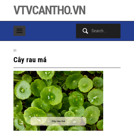
VTVCANTHO.VN
Search
for:
in
Cây rau má