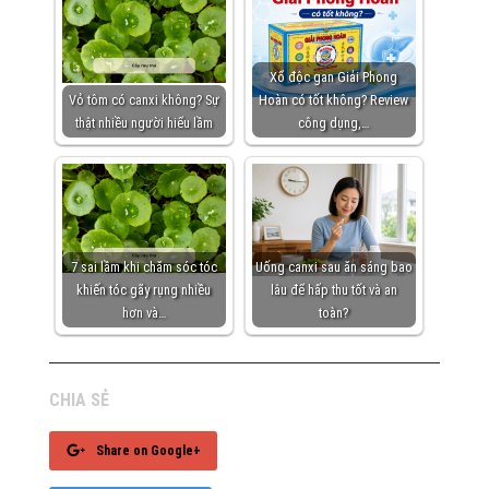
Xổ độc gan Giải Phong
Vỏ tôm có canxi không? Sự
Hoàn có tốt không? Review
thật nhiều người hiểu lầm
công dụng,…
7 sai lầm khi chăm sóc tóc
Uống canxi sau ăn sáng bao
khiến tóc gãy rụng nhiều
lâu để hấp thu tốt và an
hơn và…
toàn?
CHIA SẺ
Share on Google+