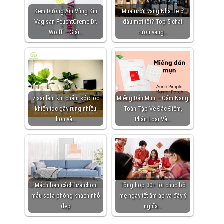
Kem Dưỡng Ẩm Vùng Kín
Mua rượu vang Nhà Bè ở
Vagisan FeuchtCreme Dr.
đâu mới tốt? Top 5 chai
Wolff – Giải…
rượu vang…
7 sai lầm khi chăm sóc tóc
Miếng Dán Mụn – Cẩm Nang
khiến tóc gãy rụng nhiều
Toàn Tập Về Đặc Điểm,
hơn và…
Phân Loại Và…
Mách bạn cách lựa chọn
Tổng hợp 30+ lời chúc bố
mẫu sofa phòng khách nhỏ
mẹ ngày tết ấm áp và đầy ý
đẹp
nghĩa…