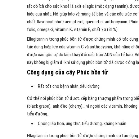
rất có ích cho sức khoẻ là axit ellagic (một dạng tannin), đ
hiệu quả nhất. Nó giúp bảo vệ màng tế bào và các cấu trúc cơ
chất flavonoid như kaempferol, quercetin, anthocyanin. Phúc
folic, omega-3, vitamin K, vitamin E, chất xơ (31%).
Ellagitannin trong phúc bồn tử được chứng minh có tác dụng c
tác dụng hiệp lực của vitamin C và anthocyanin, khả năng chố
được các gốc tự do làm thay đổi cấu trúc ADN của tế bào. Vi
này không bị giảm đi khi sử dụng phúc bồn tử đã được đông lạ
Công dụng của cây Phúc bồn tử
Rất tốt cho bệnh nhân tiểu đường
Có thể nói phúc bồn tử được xếp hàng thượng phẩm trong biểu 
(black grape), anh đào (cherry)… vì ngoài các vitamin, khoán
tiểu đường.
Chống lão hoá, ung thư, tiểu đường, kháng khuẩn
Ellagitannin trong phúc bồn tử được chứng minh có tác dụng c