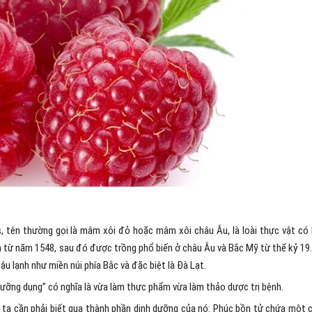
s, tên thường gọi là mâm xôi đỏ hoặc mâm xôi châu Âu, là loài thực vật có
 từ năm 1548, sau đó được trồng phổ biến ở châu Âu và Bắc Mỹ từ thế kỷ 19.
u lạnh như miền núi phía Bắc và đặc biệt là Đà Lạt.
lưỡng dụng” có nghĩa là vừa làm thực phẩm vừa làm thảo dược trị bệnh.
, ta cần phải biết qua thành phần dinh dưỡng của nó: Phúc bồn tử chứa một 