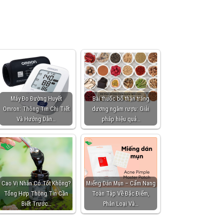
Máy Đo Đường Huyết
Bài thuốc bổ thận tráng
Omron: Thông Tin Chi Tiết
dương ngâm rượu: Giải
Và Hướng Dẫn…
pháp hiệu quả…
Cao Vị Nhân Có Tốt Không?
Miếng Dán Mụn – Cẩm Nang
Tổng Hợp Thông Tin Cần
Toàn Tập Về Đặc Điểm,
Biết Trước…
Phân Loại Và…