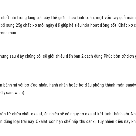
nhất nhì trong làng trái cây thế giới. Theo tính toán, một vốc tay quả mâm
n bổ sung 25g chất xơ mỗi ngày để giúp hệ tiêu hóa hoạt động tốt. Chất xơ 
trong máu.
hưng sau đây chúng tôi sẽ giới thiệu đến bạn 2 cách dùng Phúc bồn tử đơn 
lên bánh mì với bơ đào nhân, hạnh nhân hoặc bơ đậu phộng thành món sand
lly sandwich).
bồn tử chứa chất oxalat, ăn nhiều sẽ có nguy cơ oxalat kết tinh thành sỏi. N
 dùng loại trái này. Oxalat còn hạn chế hấp thu canxi, tuy nhiên điều này k