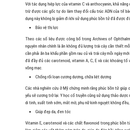
Với tác dụng hiệp lực của vitamin C và anthocyanin, khả năng
trừ được các gốc tự do làm thay đổi cấu trúc ADN của tế bà
dụng này không bị giảm đi khi sử dụng phúc bồn tử đã được đô
Bảo vệ thị lực
Theo các số liệu được công bố trong Archives of Ophthalm
nguyên nhân chính là ăn không đủ lượng trái cây cần thiết m
cần phải ăn ba khẩu phần gồm rau củ và trái cây mỗi ngày mớ
đã đầy đủ các carotenoid, vitamin A, C, E và các khoáng tố v
võng mạc.
Chống rối loạn cương dương, chữa liệt dương
Các nhà nghiên cứu ở Mỹ chứng minh rằng phúc bồn tử giúp c
yếu sẽ cương trở lại. Y học cổ truyền cũng sử dụng thảo dược
di tinh, xuất tinh sớm, mắt mờ, phụ nữ kinh nguyệt không đều, t
Giúp đẹp da, đen tóc
Vitamin E, carotenoid và các chất flavonoid trong phúc bồn tử 