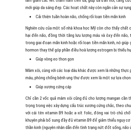
làm giảm các vết thâm nám trên da, giúp da đàn hồi, tăng cư
mới giúp da sáng đẹp. Các hoạt chất này còn ngăn cản sự rụng
Cải thiện tuần hoàn não, chống rối loạn tiền mãn kinh
Nghiên cứu của một số nhà khoa học Mỹ còn cho thấy chất c
hại đến não, đồng thời tăng lưu lượng máu và ôxy đến não, 
trong giai đoạn mãn kinh hoặc rối loạn tiền mãn kinh, nó giúp
hormon thay thế góp phần điều hoà lượng estrogen bị thiếu hụt
Giúp vòng eo thon gọn
Mâm xôi, cùng với các loại dâu khác được xem là những thực p
máu, phòng chống bệnh ung thư được xem là một sự lựa chọn 
Giúp xương cứng cáp
Chỉ cần 2 vốc quả mâm xôi cũng đủ cho lượng mangan cần thi
trọng trong việc xây dựng cấu trúc xương cứng chắc, theo ch
với cái tên vitamin B9 hoặc a-xít folic, đóng vai trò chủ c
khuyên phải bổ sung đầy đủ vitamin B9 để giảm thiểu nguy cơ s
thần kinh (nguyên nhân dẫn đến tình trạng nứt đốt sống, não ú