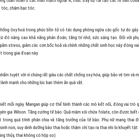
ờng tuần hoàn ở các mao mạch ngoại vi, thúc đẩy sự tái tạo các tế bào coll
 tóc, chậm bạc tóc.
hống ôxy hoá trong phúc bồn tử có tác dụng phòng ngừa các gốc tự do gây
từ đó nâng cao khả năng phán đoán, tăng trí nhớ, sức sáng tạo. Đối với ph
 giảm stress, giảm các cơn bốc hoả và chính những chất sinh học này đóng vai
 trong giai đoạn này.
hẩm tuyệt vời vì chúng rất giàu các chất chống oxy hóa, giúp bảo vệ tim và 
lành mạnh cho những lúc bạn thèm ăn quà vặt.
ết mỗi ngày. Mangan giúp cơ thể hình thành các mô kết nối, đóng vai trò 
uyên gia Wilson. Tăng cường tế bào: Quả mâm xôi chứa folate, còn được biết
hốt trong quá trình phân chia và tăng trưởng của tế bào. Phụ nữ mang thai 
inh non, suy dinh dưỡng bào thai hoặc thậm chí tạo ra thai nhi bị khuyết tật
ng thủy, thai không có hộp sọ).