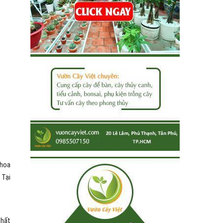
 hoa
 Tại
chất