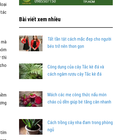
loại
 tác
Bài viết xem nhiều
Tất tần tật cách mặc đẹp cho người
g mà
béo trở nên thon gọn
nhóm
 thì
 cho
Công dụng của cây Tắc kè đá và
cách ngâm rượu cây Tắc kè đá
 mềm
Mách các mẹ công thức nấu món
cháo củ dền giúp bé tăng cân nhanh
ương
Cách trồng cây nha đam trong phòng
ngủ
 tím