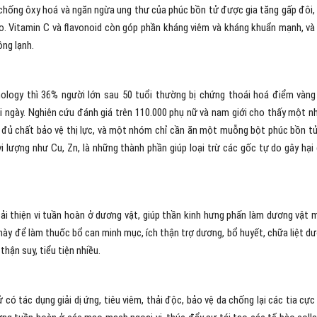
 chống ôxy hoá và ngăn ngừa ung thư của phúc bồn tử được gia tăng gấp đôi, 
o. Vitamin C và flavonoid còn góp phần kháng viêm và kháng khuẩn mạnh, và
ng lạnh.
ology thì 36% người lớn sau 50 tuổi thường bị chứng thoái hoá điểm vàn
ỗi ngày. Nghiên cứu đánh giá trên 110.000 phụ nữ và nam giới cho thấy một 
i đủ chất bảo vệ thị lực, và một nhóm chỉ cần ăn một muỗng bột phúc bồn tử
i lượng như Cu, Zn, là những thành phần giúp loại trừ các gốc tự do gây hại
ải thiện vi tuần hoàn ở dương vật, giúp thần kinh hưng phấn làm dương vật
 này để làm thuốc bổ can minh mục, ích thận trợ dương, bổ huyết, chữa liệt d
hận suy, tiểu tiện nhiều.
có tác dụng giải dị ứng, tiêu viêm, thải độc, bảo vệ da chống lại các tia cực