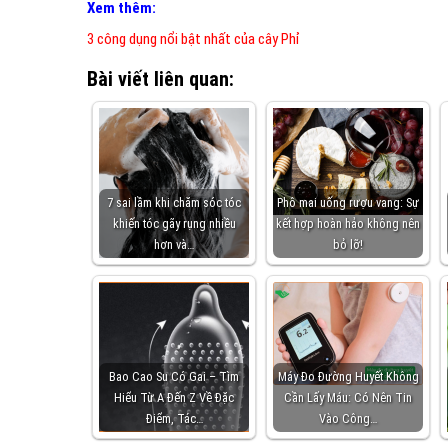
Xem thêm:
3 công dụng nổi bật nhất của cây Phỉ
Bài viết liên quan:
7 sai lầm khi chăm sóc tóc
Phô mai uống rượu vang: Sự
khiến tóc gãy rụng nhiều
kết hợp hoàn hảo không nên
hơn và…
bỏ lỡ!
Bao Cao Su Có Gai – Tìm
Máy Đo Đường Huyết Không
Hiểu Từ A Đến Z Về Đặc
Cần Lấy Máu: Có Nên Tin
Điểm, Tác…
Vào Công…