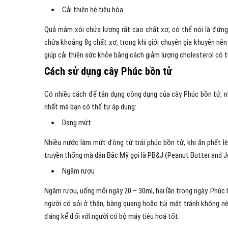
Cải thiện hệ tiêu hóa
Quả mâm xôi chứa lượng rất cao chất xơ, có thể nói là đứng 
chứa khoảng 8g chất xơ, trong khi giới chuyên gia khuyên nê
giúp cải thiện sức khỏe bằng cách giảm lượng cholesterol có 
Cách sử dụng cây Phúc bồn tử
Có nhiều cách để tận dụng công dụng của cây Phúc bồn tử, n
nhất mà bạn có thể tự áp dụng:
Dạng mứt
Nhiều nước làm mứt đông từ trái phúc bồn tử, khi ăn phết 
truyền thống mà dân Bắc Mỹ gọi là PB&J (Peanut Butter and Je
Ngâm rượu
Ngâm rượu, uống mỗi ngày 20 – 30ml, hai lần trong ngày. Phúc 
người có sỏi ở thận, bàng quang hoặc túi mật tránh không nên
đáng kể đối với người có bộ máy tiêu hoá tốt.