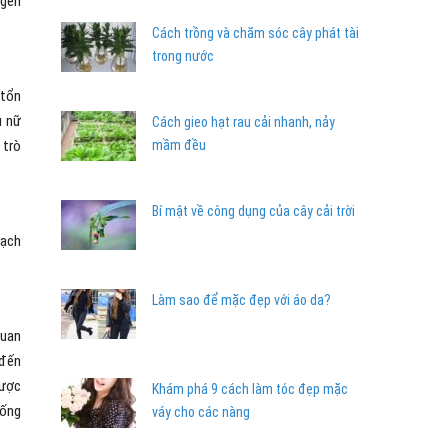
agen
Cách trồng và chăm sóc cây phát tài
trong nước
 tổn
ụ nữ
Cách gieo hạt rau cải nhanh, nảy
 trò
mầm đều
Bí mật về công dụng của cây cải trời
mạch
Làm sao để mặc đẹp với áo da?
quan
 đến
được
Khám phá 9 cách làm tóc đẹp mặc
 ống
váy cho các nàng