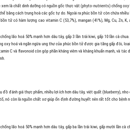
ược xem là chất dinh dưỡng có nguồn gốc thực vật (phyto-nutrients) chống oxy
 thể bằng cách trung hoà các gốc tự do. Ngoài ra phúc bồn tử còn chứa nhiều
 bồn tử có hàm lượng cao vitamin C (53,7%), mangan (41%), Mg, Cu, Zn, K, 
hống lão hoá 50% mạnh hơn dâu tây, gấp 3 lần trái kiwi, gấp 10 lần cà chua.
ng oxy hoá và ngăn ngừa ung thư của phúc bồn tử được gia tăng gấp đôi, loại
tamin C và flavonoid còn góp phần kháng viêm và kháng khuẩn mạnh, và tác 
nh.
đồ đánh giá thực phẩm, nhiều lợi ích hơn dâu tây, việt quất (blueberry), nho
g tố, nó còn là nguồn chất xơ giúp ổn định đường huyết nên rất tốt cho bệnh 
hống lão hoá 50% mạnh hơn dâu tây, gấp ba lần trái kiwi, gấp mười lần cà c