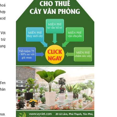
 hoá
 hợp
acid
 Với
 trừ
dụng
 đen
nhân
hua.