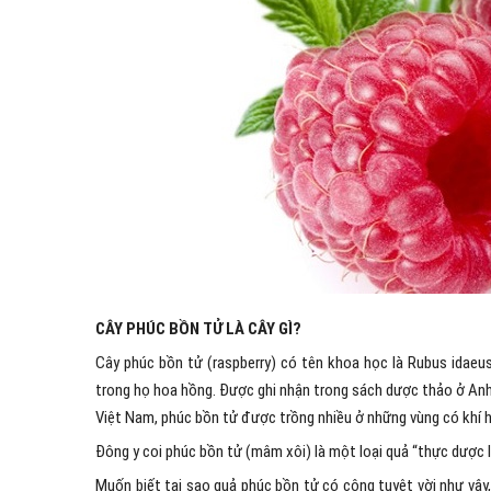
CÂY PHÚC BỒN TỬ LÀ CÂY GÌ?
Cây phúc bồn tử (raspberry) có tên khoa học là Rubus idaeu
trong họ hoa hồng. Được ghi nhận trong sách dược thảo ở Anh
Việt Nam, phúc bồn tử được trồng nhiều ở những vùng có khí hậ
Đông y coi phúc bồn tử (mâm xôi) là một loại quả “thực dược 
Muốn biết tại sao quả phúc bồn tử có công tuyệt vời như vậy