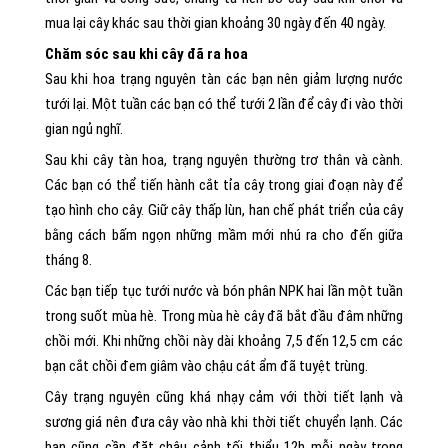
mua lại cây khác sau thời gian khoảng 30 ngày đến 40 ngày.
Chăm sóc sau khi cây đã ra hoa
Sau khi hoa trạng nguyên tàn các bạn nên giảm lượng nước
tưới lại. Một tuần các bạn có thể tưới 2 lần để cây đi vào thời
gian ngủ nghĩ.
Sau khi cây tàn hoa, trạng nguyên thường trơ thân và cành.
Các bạn có thể tiến hành cắt tỉa cây trong giai đoạn này để
tạo hình cho cây. Giữ cây thấp lùn, han chế phát triển của cây
bằng cách bấm ngọn những mầm mới nhú ra cho đến giữa
tháng 8.
Các bạn tiếp tục tưới nước và bón phân NPK hai lần một tuần
trong suốt mùa hè. Trong mùa hè cây đã bắt đầu đâm những
chồi mới. Khi những chồi này dài khoảng 7,5 đến 12,5 cm các
bạn cắt chồi đem giâm vào chậu cát ẩm đã tuyệt trùng.
Cây trạng nguyên cũng khá nhạy cảm với thời tiết lạnh và
sương giá nên đưa cây vào nhà khi thời tiết chuyển lạnh. Các
bạn cũng cần đặt chậu cảnh tối thiểu 12h mỗi ngày trong