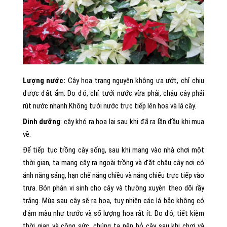
Lượng nước:
Cây hoa trạng nguyên không ưa ướt, chỉ chịu
được đất ẩm. Do đó, chỉ tưới nước vừa phải, chậu cây phải
rút nước nhanh.Không tưới nước trực tiếp lên hoa và lá cây.
Dinh dưỡng
: cây khó ra hoa lại sau khi đã ra lần đầu khi mua
về.
Để tiếp tục trồng cây sống, sau khi mang vào nhà chơi một
thời gian, ta mang cây ra ngoài trồng và đặt chậu cây nơi có
ánh nắng sáng, hạn chế nắng chiều và nắng chiếu trực tiếp vào
trưa. Bón phân vi sinh cho cây và thường xuyên theo dõi rầy
trắng. Mùa sau cây sẽ ra hoa, tuy nhiên các lá bắc không có
đậm màu như trước và số lượng hoa rất ít. Do đó, tiết kiệm
thời gian và công sức, chúng ta nên bỏ cây sau khi chơi và