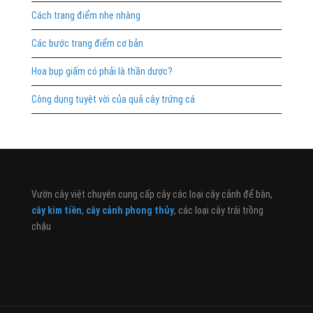
Cách trang điểm nhẹ nhàng
Các bước trang điểm cơ bản
Hoa bụp giấm có phải là thần dược?
Công dụng tuyệt vời của quả cây trứng cá
Vườn cây việt chuyên cung cấp cây các loại cây cảnh để bàn,
cây kim tiền
,
cây cảnh phong thủy
, các loại cây trái trồng
chậu