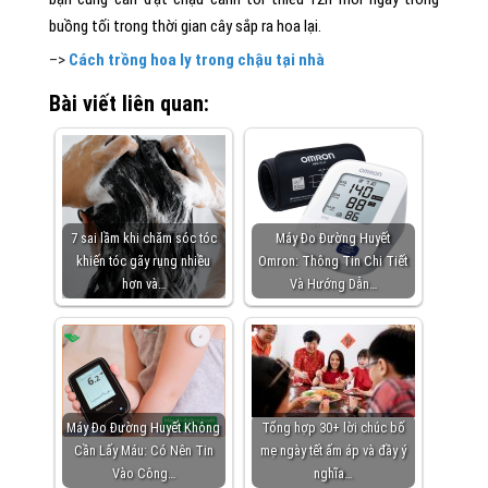
buồng tối trong thời gian cây sắp ra hoa lại.
–>
Cách trồng hoa ly trong chậu tại nhà
Bài viết liên quan:
7 sai lầm khi chăm sóc tóc
Máy Đo Đường Huyết
khiến tóc gãy rụng nhiều
Omron: Thông Tin Chi Tiết
hơn và…
Và Hướng Dẫn…
Máy Đo Đường Huyết Không
Tổng hợp 30+ lời chúc bố
Cần Lấy Máu: Có Nên Tin
mẹ ngày tết ấm áp và đầy ý
Vào Công…
nghĩa…