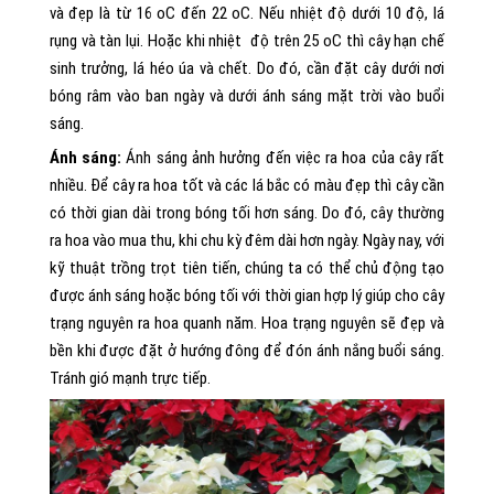
và đẹp là từ 16 oC đến 22 oC. Nếu nhiệt độ dưới 10 độ, lá
rụng và tàn lụi. Hoặc khi nhiệt độ trên 25 oC thì cây hạn chế
sinh trưởng, lá héo úa và chết. Do đó, cần đặt cây dưới nơi
bóng râm vào ban ngày và dưới ánh sáng mặt trời vào buổi
sáng.
Ánh sáng:
Ánh sáng ảnh hưởng đến việc ra hoa của cây rất
nhiều. Để cây ra hoa tốt và các lá bắc có màu đẹp thì cây cần
có thời gian dài trong bóng tối hơn sáng. Do đó, cây thường
ra hoa vào mua thu, khi chu kỳ đêm dài hơn ngày. Ngày nay, với
kỹ thuật trồng trọt tiên tiến, chúng ta có thể chủ động tạo
được ánh sáng hoặc bóng tối với thời gian hợp lý giúp cho cây
trạng nguyên ra hoa quanh năm. Hoa trạng nguyên sẽ đẹp và
bền khi được đặt ở hướng đông để đón ánh nắng buổi sáng.
Tránh gió mạnh trực tiếp.