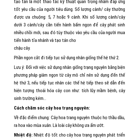
tạo tán là một thao tác kỹ thuật quan trọng nhằm đáp ứng
tốt yêu cầu của người tiêu dùng. Số lượng cành/ cây thường
được ưa chuộng: 5, 7 hoặc 9 cành. Khi số lượng cành/cây
dưới 3 cành/cây cần tiến hành bấm ngọn để cây phát sinh
nhiều chồi mới, sau đó tùy thuộc vào yêu cầu của người mua
tiến hành tỉa nhánh và tạo tán cho
chậu cây.
Phần ngọn cắt đi tiếp tục sử dụng nhân giống thế hệ thứ 2.
Lưu ý: Đối với việc sử dụng nhân giống trạng nguyên bằng biện
phương pháp giâm ngọn từ cây mô chỉ nên sử dụng đến thế
hệ thứ 3, nếu tiếp tục nhân các thế hệ tiếp theo sẽ dẫn đến
hiện tượng thoái hóa cây con như: tích lũy mầm bệnh, cây
sinh trường kém…
Cách chăm sóc cây hoa trạng nguyên:
Về đặc điểm chung: Cây hoa trang nguyên thuộc họ thầu dầu,
ra hoa vào mùa xuân. Là loài cây không ưa ẩm ướt.
Nhiệt độ:
Nhiệt độ tốt cho cây hoa trạng nguyên phát triển