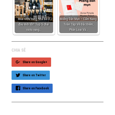
Mua rượu vang Nhà Bè ở
Miếng Dán Mụn – Cẩm Nang
đâu mới tốt? Top 5 chai
Toàn Tập Về Đặc Điểm,
rượu vang…
Phân Loại Và…
CHIA SẺ
Share on Google+
Share on Twitter
Share on Facebook