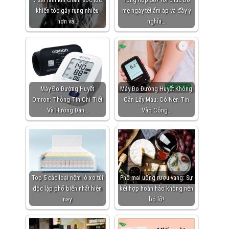
khiến tóc gãy rụng nhiều
mẹ ngày tết ấm áp và đầy ý
hơn và…
nghĩa…
Máy Đo Đường Huyết
Máy Đo Đường Huyết Không
Omron: Thông Tin Chi Tiết
Cần Lấy Máu: Có Nên Tin
Và Hướng Dẫn…
Vào Công…
Top 5 các loại nệm lò xo túi
Phô mai uống rượu vang: Sự
độc lập phổ biến nhất hiện
kết hợp hoàn hảo không nên
nay
bỏ lỡ!