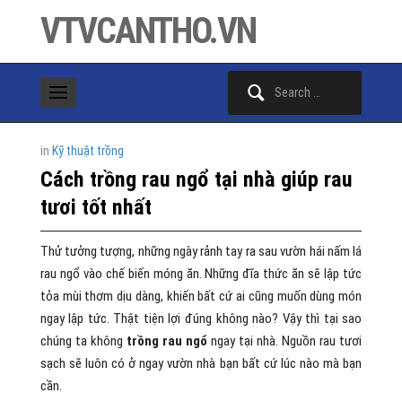
VTVCANTHO.VN
Search
for:
in
Kỹ thuật trồng
Cách trồng rau ngổ tại nhà giúp rau
tươi tốt nhất
Thử tưởng tượng, những ngày rảnh tay ra sau vườn hái nấm lá
rau ngổ vào chế biến móng ăn. Những đĩa thức ăn sẽ lập tức
tỏa mùi thơm dịu dàng, khiến bất cứ ai cũng muốn dùng món
ngay lập tức. Thật tiện lợi đúng không nào? Vậy thì tại sao
chúng ta không
trồng rau ngổ
ngay tại nhà. Nguồn rau tươi
sạch sẽ luôn có ở ngay vườn nhà bạn bất cứ lúc nào mà bạn
cần.