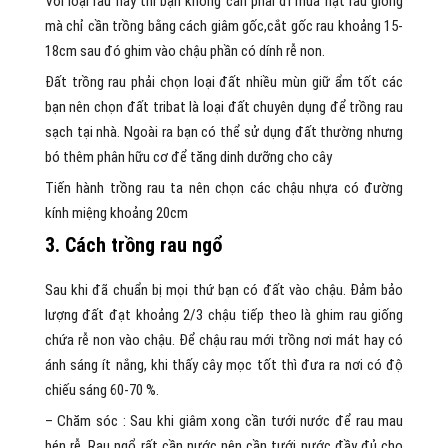
Với loại rau này thì bạn không cần phải đi mua hạt rau giống
mà chỉ cần trồng bằng cách giâm gốc,cắt gốc rau khoảng 15-
18cm sau đó ghim vào chậu phần có dính rễ non.
Đất trồng rau phải chọn loại đất nhiều mùn giữ ẩm tốt các
bạn nên chọn đất tribat là loại đất chuyên dụng để trồng rau
sạch tại nhà. Ngoài ra bạn có thể sử dụng đất thường nhưng
bó thêm phân hữu cơ để tăng dinh dưỡng cho cây
Tiến hành trồng rau ta nên chọn các chậu nhựa có đường
kính miệng khoảng 20cm
3. Cách trồng rau ngổ
Sau khi đã chuẩn bị mọi thứ bạn có đất vào chậu. Đảm bảo
lượng đất đạt khoảng 2/3 chậu tiếp theo là ghim rau giống
chứa rễ non vào chậu. Để chậu rau mới trồng nơi mát hay có
ánh sáng ít nắng, khi thấy cây mọc tốt thì đưa ra nơi có độ
chiếu sáng 60-70 %.
– Chăm sóc : Sau khi giâm xong cần tưới nước để rau mau
bén rễ. Rau ngổ rất cần nước nên cần tưới nước đầy đủ cho