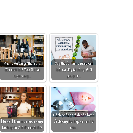
Mua rượu vang Nhà Bè ở
Cây thuốc nam chữa viêm
đâu mới tốt? Top 5 chai
loét dạ dày tá tràng: Giải
rượu vang…
pháp tự…
Cách phòng tránh các bệnh
[Tư vấn] Nên mua rượu vang
về đường hô hấp và vai trò
bịch quận 2 ở đâu mới tốt?
của…