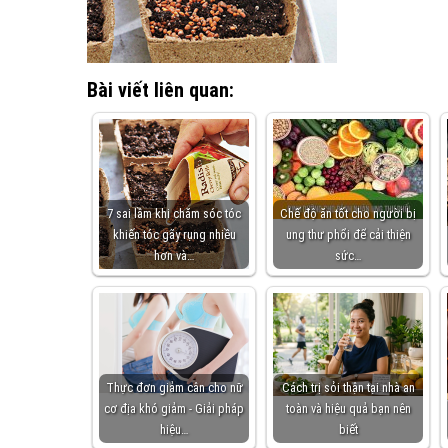
Bài viết liên quan:
7 sai lầm khi chăm sóc tóc
Chế độ ăn tốt cho người bị
khiến tóc gãy rụng nhiều
ung thư phổi để cải thiện
hơn và…
sức…
Thực đơn giảm cân cho nữ
Cách trị sỏi thận tại nhà an
cơ địa khó giảm - Giải pháp
toàn và hiệu quả bạn nên
hiệu…
biết