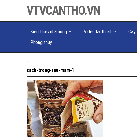
VTVCANTHO.VN
Kiến thức nhà nông
Video kỹ thuật
Cây 
Phong thủy
in
cach-trong-rau-mam-1