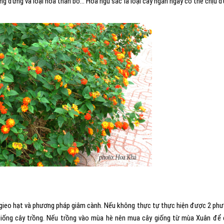
hẳng đứng và loại hoa thân bò… Hoa ngũ sắc là loại cây ngắn ngày có thể chịu 
gieo hạt và phương pháp giâm cành. Nếu không thực tự thực hiện được 2 ph
giống cây trồng. Nếu trồng vào mùa hè nên mua cây giống từ mùa Xuân để