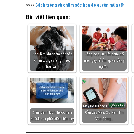
>>>>
Cách trồng và chăm sóc hoa đỗ quyên mùa tết
Bài viết liên quan:
7 sai lầm khi chăm sóc tóc
Tổng hợp 30+ lời chúc bố
khiến tóc gãy rụng nhiều
mẹ ngày tết ấm áp và đầy ý
hơn và…
nghĩa…
Máy Đo Đường Huyết Không
Điểm danh kích thước nệm
Cần Lấy Máu: Có Nên Tin
khách sạn phổ biến hiện nay
Vào Công…