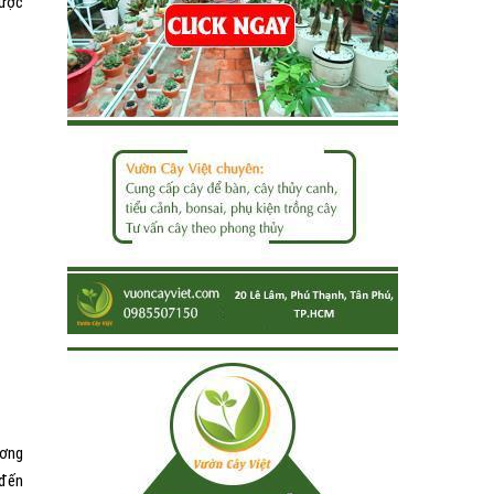
được
ương
 đến