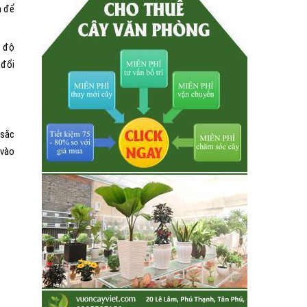
n để
t độ
 đổi
 sắc
 vào