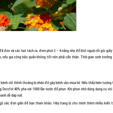
 đã đen và các hạt tách ra, đem phơi 3 – 4 nắng nhẹ để khô nguội rồi gói giấy
, nếu gia công bảo quản không tốt nên phải cẩn thận. Thời gian sinh trưởng
âu bệnh chỉ thỉnh thoảng bị nhện đỏ gây bệnh vào mùa hè. Nếu thấy hiện tượng 
g Dicofol 40% pha với 1000 lần nước để phun. Khi phun nhớ dùng dụng cụ vòi
manh dễ dập nát.
ngũ sắc đơn giản để bạn tham khảo. Hãy trang bị cho mình thêm nhiều kiến 
.