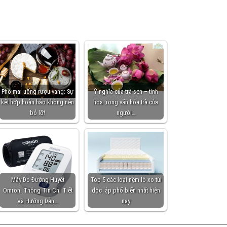
Phô mai uống rượu vang: Sự
Ý nghĩa của trà sen – tinh
kết hợp hoàn hảo không nên
hoa trong văn hóa trà của
bỏ lỡ!
người…
Máy Đo Đường Huyết
Top 5 các loại nệm lò xo túi
Omron: Thông Tin Chi Tiết
độc lập phổ biến nhất hiện
Và Hướng Dẫn…
nay