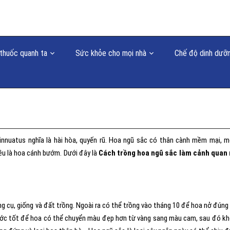
thuốc quanh ta
Sức khỏe cho mọi nhà
Chế độ dinh dưỡ
nnuatus nghĩa là hài hòa, quyến rũ. Hoa ngũ sắc có thân cành mềm mại, 
iều là hoa cánh bướm. Dưới đây là
Cách trồng hoa ngũ sắc làm cảnh quan
ng cụ, giống và đất trồng. Ngoài ra có thể trồng vào tháng 10 để hoa nở đúng
 nước tốt để hoa có thể chuyển màu đẹp hơn từ vàng sang màu cam, sau đó k