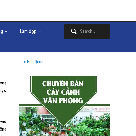
Search
ng
Làm đẹp
for:
sâm Hàn Quốc
mỏng
 rực
 vào
hông