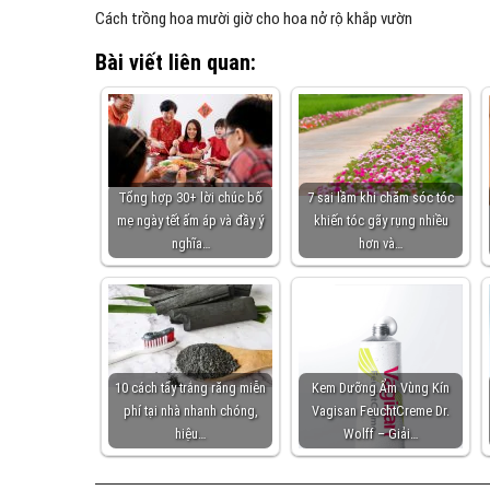
Cách trồng hoa mười giờ cho hoa nở rộ khắp vườn
Bài viết liên quan:
Tổng hợp 30+ lời chúc bố
7 sai lầm khi chăm sóc tóc
mẹ ngày tết ấm áp và đầy ý
khiến tóc gãy rụng nhiều
nghĩa…
hơn và…
10 cách tẩy trắng răng miễn
Kem Dưỡng Ẩm Vùng Kín
phí tại nhà nhanh chóng,
Vagisan FeuchtCreme Dr.
hiệu…
Wolff – Giải…