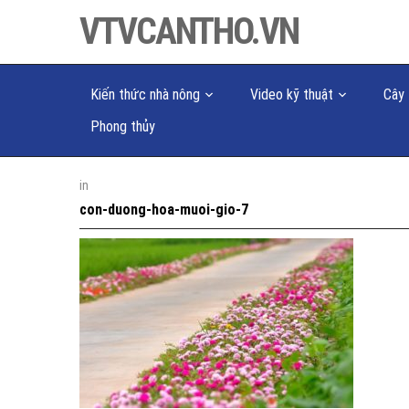
VTVCANTHO.VN
Kiến thức nhà nông
Video kỹ thuật
Cây 
Phong thủy
in
con-duong-hoa-muoi-gio-7