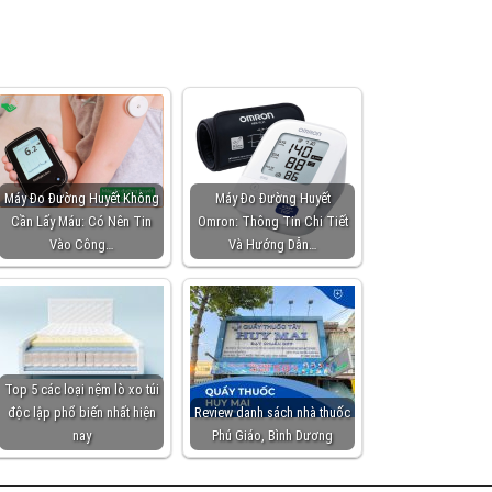
Máy Đo Đường Huyết Không
Máy Đo Đường Huyết
Cần Lấy Máu: Có Nên Tin
Omron: Thông Tin Chi Tiết
Vào Công…
Và Hướng Dẫn…
Top 5 các loại nệm lò xo túi
độc lập phổ biến nhất hiện
Review danh sách nhà thuốc
nay
Phú Giáo, Bình Dương