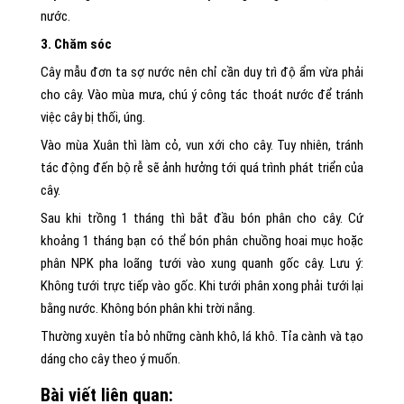
nước.
3. Chăm sóc
Cây mẫu đơn ta sợ nước nên chỉ cần duy trì độ ẩm vừa phải
cho cây. Vào mùa mưa, chú ý công tác thoát nước để tránh
việc cây bị thối, úng.
Vào mùa Xuân thì làm cỏ, vun xới cho cây. Tuy nhiên, tránh
tác động đến bộ rễ sẽ ảnh hưởng tới quá trình phát triển của
cây.
Sau khi trồng 1 tháng thì bắt đầu bón phân cho cây. Cứ
khoảng 1 tháng bạn có thể bón phân chuồng hoai mục hoặc
phân NPK pha loãng tưới vào xung quanh gốc cây. Lưu ý:
Không tưới trực tiếp vào gốc. Khi tưới phân xong phải tưới lại
bằng nước. Không bón phân khi trời nắng.
Thường xuyên tỉa bỏ những cành khô, lá khô. Tỉa cành và tạo
dáng cho cây theo ý muốn.
Bài viết liên quan: