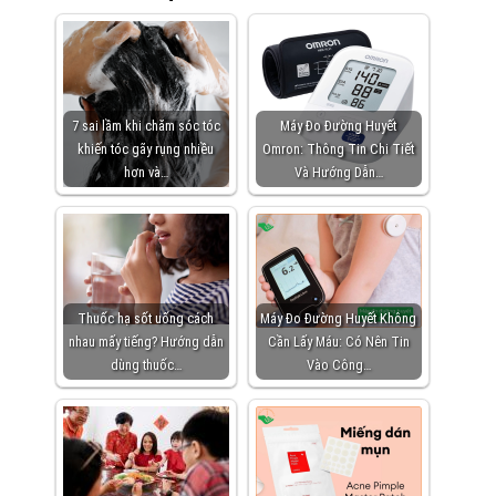
7 sai lầm khi chăm sóc tóc
Máy Đo Đường Huyết
khiến tóc gãy rụng nhiều
Omron: Thông Tin Chi Tiết
hơn và…
Và Hướng Dẫn…
Thuốc hạ sốt uống cách
Máy Đo Đường Huyết Không
nhau mấy tiếng? Hướng dẫn
Cần Lấy Máu: Có Nên Tin
dùng thuốc…
Vào Công…