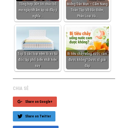
Tổng hợp 30+ lời chúc bố
Miếng Dán Mụn – Cẩm Nang
mẹ ngày tết ấm áp và đầy ý
Toàn Tập Về Đặc Điểm,
nghĩa…
Phân Loại Và…
Top 5 các loại nệm lò xo túi
Bị tiêu chảy uống nước cam
độc lập phổ biến nhất hiện
được không? Dược sĩ giải
nay
đáp
CHIA SẺ
Share on Google+
Share on Twitter