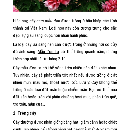
Hiện nay,
cây nam mẫu đơn
được trồng ở hầu khắp các tỉnh
thành tại Việt Nam. Loài hoa này còn tượng trưng cho sắc
đẹp, sự giàu sang, cuộc hôn nhân hạnh phúc.
Là loại cây ưa sáng nên cần được trồng ở những nơi có đầy
đủ ánh sáng.
Mẫu đơn ta
có thể trồng quanh năm, nhưng
thích hợp nhất là từ tháng 2-10.
Cây mẫu đơn ta có thể sống trên nhiều nền đất khác nhau.
Tuy nhiên, cây sẽ phát triển tốt nhất nếu được trồng ở đất
nhiều mùn, màu mỡ, thoát nước tốt. Lưu ý: Cây không thể
trồng ở các loại đất mặn hoặc nhiễm mặn. Bạn có thể mua
đất sẵn hoặc trộn với phân chuồng hoai mục, phân trùn quế,
tro trấu, mùn cưa…
2. Trồng cây
Cây thường được nhân giống bằng hạt, giâm cành hoặc chiết
cành. Tuy nhiên, nếu trồng bằng hạt cây phải mất 4-5 năm mới