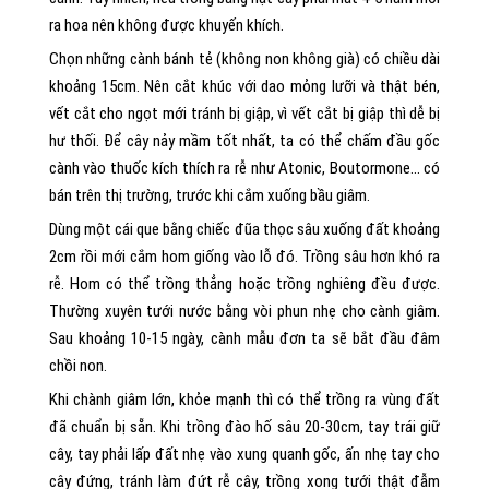
ra hoa nên không được khuyến khích.
Chọn những cành bánh tẻ (không non không già) có chiều dài
khoảng 15cm. Nên cắt khúc với dao mỏng lưỡi và thật bén,
vết cắt cho ngọt mới tránh bị giập, vì vết cắt bị giập thì dễ bị
hư thối. Để cây nảy mầm tốt nhất, ta có thể chấm đầu gốc
cành vào thuốc kích thích ra rễ như Atonic, Boutormone… có
bán trên thị trường, trước khi cắm xuống bầu giâm.
Dùng một cái que bằng chiếc đũa thọc sâu xuống đất khoảng
2cm rồi mới cắm hom giống vào lỗ đó. Trồng sâu hơn khó ra
rễ. Hom có thể trồng thẳng hoặc trồng nghiêng đều được.
Thường xuyên tưới nước bằng vòi phun nhẹ cho cành giâm.
Sau khoảng 10-15 ngày, cành mẫu đơn ta sẽ bắt đầu đâm
chồi non.
Khi chành giâm lớn, khỏe mạnh thì có thể trồng ra vùng đất
đã chuẩn bị sẵn. Khi trồng đào hố sâu 20-30cm, tay trái giữ
cây, tay phải lấp đất nhẹ vào xung quanh gốc, ấn nhẹ tay cho
cây đứng, tránh làm đứt rễ cây, trồng xong tưới thật đẫm