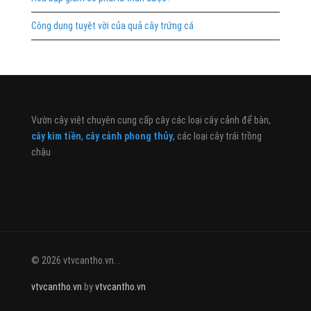
Công dụng tuyệt vời của quả cây trứng cá
Vườn cây việt chuyên cung cấp cây các loại cây cảnh để bàn,
cây kim tiền
,
cây cảnh phong thủy
, các loại cây trái trồng
chậu
© 2026 vtvcantho.vn. .
vtvcantho.vn
by
vtvcantho.vn