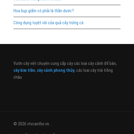
Hoa bụp giấm có phải là thần dược?
Công dụng tuyệt vời của quả cây trứng cá
Vườn cây việt chuyên cung cấp cây các loại cây cảnh để bàn,
cây kim tiền
,
cây cảnh phong thủy
, các loại cây trái trồng
chậu
© 2026 vtvcantho.vn. .