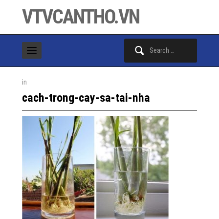
VTVCANTHO.VN
Search
for:
in
cach-trong-cay-sa-tai-nha