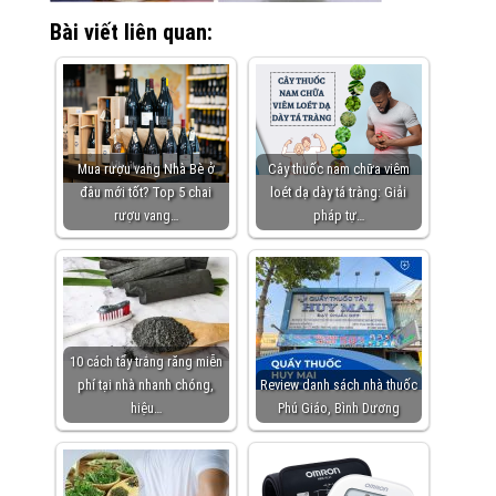
Bài viết liên quan:
Mua rượu vang Nhà Bè ở
Cây thuốc nam chữa viêm
đâu mới tốt? Top 5 chai
loét dạ dày tá tràng: Giải
rượu vang…
pháp tự…
10 cách tẩy trắng răng miễn
phí tại nhà nhanh chóng,
Review danh sách nhà thuốc
hiệu…
Phú Giáo, Bình Dương