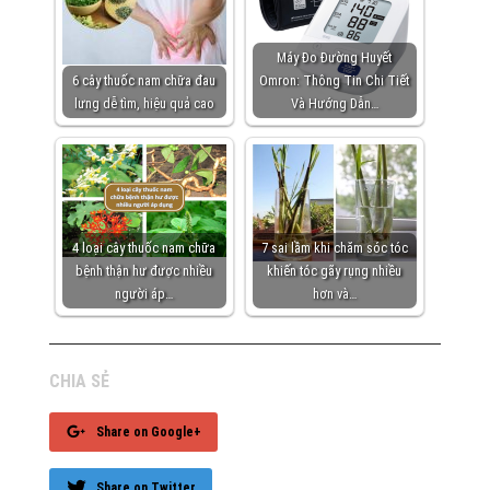
Máy Đo Đường Huyết
6 cây thuốc nam chữa đau
Omron: Thông Tin Chi Tiết
lưng dễ tìm, hiệu quả cao
Và Hướng Dẫn…
4 loại cây thuốc nam chữa
7 sai lầm khi chăm sóc tóc
bệnh thận hư được nhiều
khiến tóc gãy rụng nhiều
người áp…
hơn và…
CHIA SẺ
Share on Google+
Share on Twitter