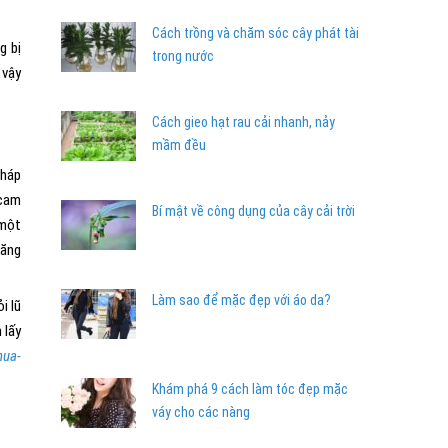
Cách trồng và chăm sóc cây phát tài
g bị
trong nước
 vậy
Cách gieo hạt rau cải nhanh, nảy
mầm đều
pháp
 cam
Bí mật về công dụng của cây cải trời
 một
tăng
Làm sao để mặc đẹp với áo da?
i lũ
 lấy
hua-
Khám phá 9 cách làm tóc đẹp mặc
váy cho các nàng