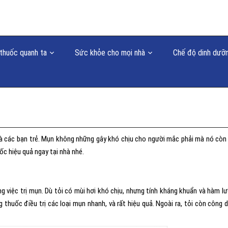
thuốc quanh ta
Sức khỏe cho mọi nhà
Chế độ dinh dưỡ
là các bạn trẻ. Mụn không những gây khó chịu cho người mắc phải mà nó còn
ốc hiệu quả ngay tại nhà nhé.
g việc trị mụn. Dù tỏi có mùi hơi khó chịu, nhưng tính kháng khuẩn và hàm l
g thuốc điều trị các loại mụn nhanh, và rất hiệu quả. Ngoài ra, tỏi còn công 