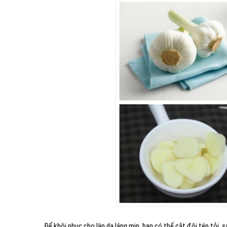
Để khôi phục cho làn da láng mịn, bạn có thể cắt đôi tép tỏi, 