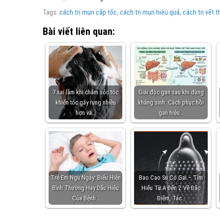
Tags:
cách trị mụn cấp tốc
,
cách trị mụn hiệu quả
,
cách trị vết 
Bài viết liên quan:
7 sai lầm khi chăm sóc tóc
Giải độc gan sau khi dùng
khiến tóc gãy rụng nhiều
kháng sinh: Cách phục hồi
hơn và…
gan hiệu…
Trẻ Em Ngủ Ngáy: Biểu Hiện
Bao Cao Su Có Gai – Tìm
Bình Thường Hay Dấu Hiệu
Hiểu Từ A Đến Z Về Đặc
Của Bệnh…
Điểm, Tác…