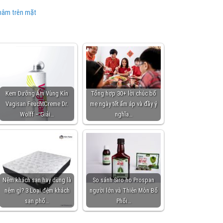
thâm trên mặt
Kem Dưỡng Ẩm Vùng Kín
Tổng hợp 30+ lời chúc bố
Vagisan FeuchtCreme Dr.
mẹ ngày tết ấm áp và đầy ý
Wolff – Giải…
nghĩa…
Nệm khách sạn hay dùng là
So sánh Siro ho Prospan
nệm gì? 3 Loại đệm khách
người lớn và Thiên Môn Bổ
sạn phổ…
Phổi…