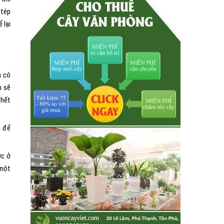
 tép
 lại
h có
n sẽ
chết
i để
ớc ở
 một