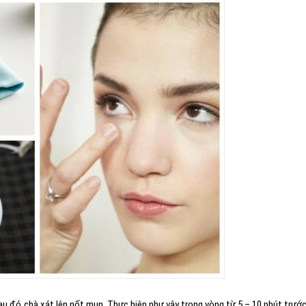
sau đó chà xát lên nốt mụn. Thực hiện như vậy trong vòng từ 5 – 10 phút trước