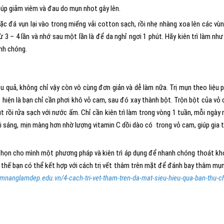
giúp giảm viêm và đau do mụn nhọt gây lên.
ặc đá vụn lại vào trong miếng vải cotton sạch, rồi nhẹ nhàng xoa lên các vùn
 3 – 4 lần và nhớ sau một lần là để da nghỉ ngơi 1 phút. Hãy kiên trì làm như
nh chóng.
u quả, không chỉ vậy còn vô cùng đơn giản và dễ làm nữa. Trị mụn theo liệu 
iện là bạn chỉ cần phơi khô vỏ cam, sau đó xay thành bột. Trộn bột của vỏ
út rồi rửa sạch với nước ấm. Chỉ cần kiên trì làm trong vòng 1 tuần, mỗi ngày
ơi sáng, mịn màng hơn nhờ lượng vitamin C dồi dào có trong vỏ cam, giúp gia 
y chọn cho mình một phương pháp và kiên trì áp dụng để nhanh chóng thoát khỏ
ì thế bạn có thể kết hợp với cách trị vết thâm trên mặt để đánh bay thâm mụn
amnanglamdep.edu.vn/4-cach-tri-vet-tham-tren-da-mat-sieu-hieu-qua-ban-thu-c