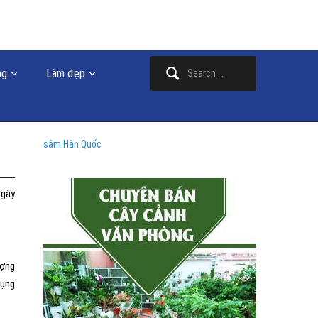
Search
ng
Làm đẹp
for:
sâm Hàn Quốc
 gây
ượng
dụng