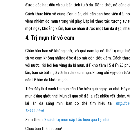
được các hạt dầu và bụi bẩn tích tụ ở da. Đồng thời, nó cũng 
Cách thực hiện vô cùng đơn giản, chỉ cần bạn bọc viên đá, ho
viêm nhiễm do mụn trong vài giây. Lặp lại thao tác tương tự từ
một ngày khoảng 2 lần, bạn sẽ nhận được một làn da đẹp, nha
4. Trị mụn từ vỏ cam
Chắc hẳn bạn sẽ không ngờ, vỏ quả cam lại có thể trị mụn hiệ
từ vỏ cam không những độc đáo mà còn tiết kiệm. Cách thực h
với nước, rồi bôi lên vùng da bị mụn, để khô tầm 15 đến 20 ph
lần, bạn sẽ bất ngờ với làn da sach mụn, không chỉ vậy còn tư
các tế bào da khỏe mạnh.
Trên đây là 4 cách trị mụn cấp tốc hiệu quả ngay tại nhà. Hã
mụn đáng ghét nhé. Mụn đi qua sẽ để lại rất nhiều vết thâm, v
lại làn da sáng mịn, bạn có thể tìm hiểu tại:
http://c
12446.html
.
Xem thêm:
3 cách trị mụn cấp tốc hiệu quả tại nhà
Chúc bạn thành công!