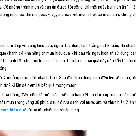
 ra, để phòng tránh mụn và bạn ăn được tỏi sống, thì mỗi ngày bạn nên ăn 1 – 2
 trong máu, cơ thể ra ngoài, vì vậy mà các vết mụn, nhọt sẽ mau lành, không để
ệu làm đẹp vô cùng hiệu quả, ngoài tác dụng làm trắng, sát khuẩn, thì chan
uả chanh có khả năng trị mụn hiệu quả, chỉ sau vài ngày kiên trì sử dụng, bạ
ốt chanh tốt cho mọi loại da. Tính axit có trong loại quả này còn tẩy tế bào 
hóng.
i 2 muỗng nước cốt chanh tươi. Sau đó thoa dung dịch đều lên vết mụn, rồ
n từ 2 -3 lần sẽ đem lại kết quả mong muốn.
ớc hoa hồng, đây cũng là một cách sẽ cho bạn kết quả tương tự như các bư
n nốt mụn trong vòng 30 phút, sau đó rửa sạch với nước ấm, và thực hiện 2 lần
ị mụn hiệu quả
được rất nhiều người áp dụng.