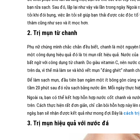
bạn rửa sạch. Sau đó, lặp lại như vậy vài lần trong ngày. Ngoài
tỏi khi đói bụng, việc ăn tỏi sẽ giúp bạn thải được các độc tố
thâm cũng như sẹo và ít mọc hơn.
2. Trị mụn từ chanh
Phụ nữ chúng mình chắc chắn đều biết, chanh là một nguyên li
một công dụng hiệu quả đó là trị mụn rất hiệu quả. Nước của q
bất ngờ với công dụng từ chanh. Do giàu vitamin C, nên nước c
trên da, vì thế mà làm se và khô vết mụn “đáng ghét” nhanh c
Để làm sạch mụn, đầu tiên bạn ngâm một ít bông gòn cùng vớ
tầm 20 phút sau đó rửa sạch bằng nước ấm. Mỗi ngày thực hiệ
Ngoài ra, bạn có thể kết hợp hỗn hợp nước cốt chanh và nư
trên. Cách thực hiện rất đơn giản, chỉ cần bôi hỗn hợp này lê
ngày, bạn sẽ nhận được kết quả như mong đợi.Đây là
cách tr
3. Trị mụn hiệu quả với nước đá