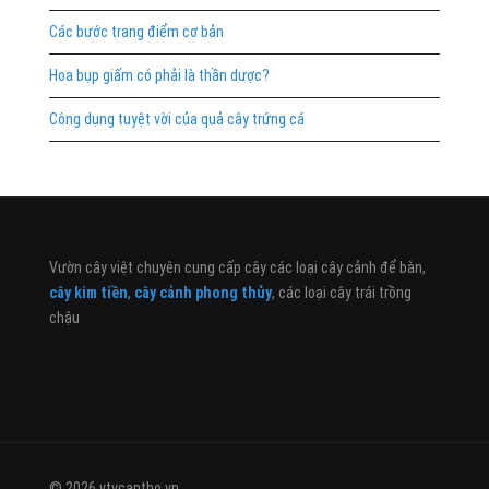
Các bước trang điểm cơ bản
Hoa bụp giấm có phải là thần dược?
Công dụng tuyệt vời của quả cây trứng cá
Vườn cây việt chuyên cung cấp cây các loại cây cảnh để bàn,
cây kim tiền
,
cây cảnh phong thủy
, các loại cây trái trồng
chậu
© 2026 vtvcantho.vn. .