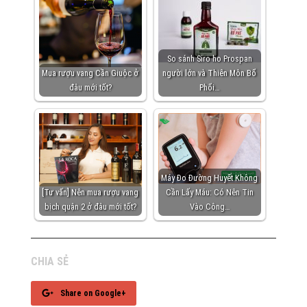
So sánh Siro ho Prospan
Mua rượu vang Cần Giuộc ở
người lớn và Thiên Môn Bổ
đâu mới tốt?
Phổi…
Máy Đo Đường Huyết Không
[Tư vấn] Nên mua rượu vang
Cần Lấy Máu: Có Nên Tin
bịch quận 2 ở đâu mới tốt?
Vào Công…
CHIA SẺ
Share on Google+