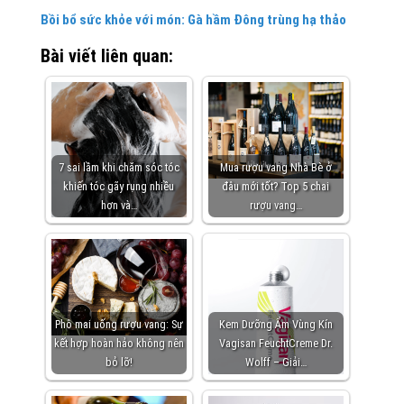
Bồi bổ sức khỏe với món: Gà hầm Đông trùng hạ thảo
Bài viết liên quan:
7 sai lầm khi chăm sóc tóc
Mua rượu vang Nhà Bè ở
khiến tóc gãy rụng nhiều
đâu mới tốt? Top 5 chai
hơn và…
rượu vang…
Phô mai uống rượu vang: Sự
Kem Dưỡng Ẩm Vùng Kín
kết hợp hoàn hảo không nên
Vagisan FeuchtCreme Dr.
bỏ lỡ!
Wolff – Giải…