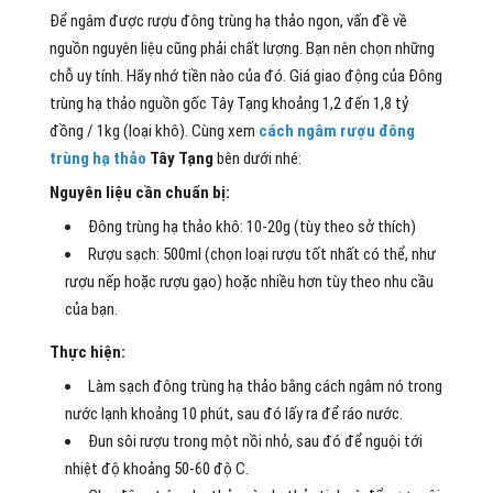
Để ngâm được rượu đông trùng hạ thảo ngon, vấn đề về
nguồn nguyên liệu cũng phải chất lượng. Bạn nên chọn những
chỗ uy tính. Hãy nhớ tiền nào của đó. Giá giao động của Đông
trùng hạ thảo nguồn gốc Tây Tạng khoảng 1,2 đến 1,8 tỷ
đồng / 1kg (loại khô). Cùng xem
cách ngâm rượu đông
trùng hạ thảo
Tây Tạng
bên dưới nhé:
Nguyên liệu cần chuẩn bị:
Đông trùng hạ thảo khô: 10-20g (tùy theo sở thích)
Rượu sạch: 500ml (chọn loại rượu tốt nhất có thể, như
rượu nếp hoặc rượu gạo) hoặc nhiều hơn tùy theo nhu cầu
của bạn.
Thực hiện:
Làm sạch đông trùng hạ thảo bằng cách ngâm nó trong
nước lạnh khoảng 10 phút, sau đó lấy ra để ráo nước.
Đun sôi rượu trong một nồi nhỏ, sau đó để nguội tới
nhiệt độ khoảng 50-60 độ C.