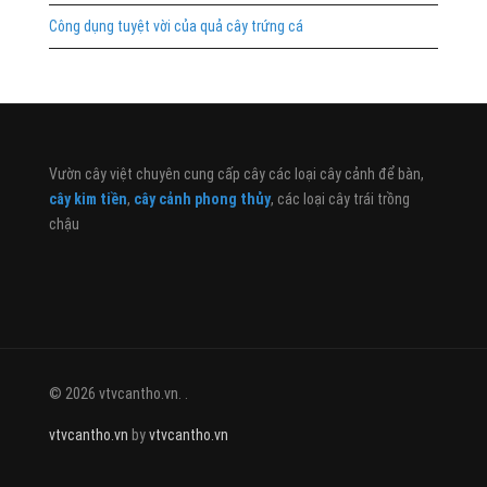
Công dụng tuyệt vời của quả cây trứng cá
Vườn cây việt chuyên cung cấp cây các loại cây cảnh để bàn,
cây kim tiền
,
cây cảnh phong thủy
, các loại cây trái trồng
chậu
© 2026 vtvcantho.vn. .
vtvcantho.vn
by
vtvcantho.vn