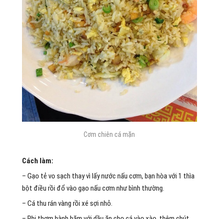
Cơm chiên cá mặn
Cách làm:
– Gạo tẻ vo sạch thay vì lấy nước nấu cơm, bạn hòa với 1 thìa
bột điều rồi đổ vào gạo nấu cơm như bình thường.
– Cá thu rán vàng rồi xé sợi nhỏ.
– Phi thơm hành băm với dầu ăn cho cá vào xào, thêm chút