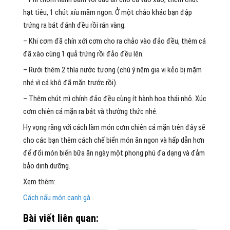
hạt tiêu, 1 chút xíu mắm ngon. Ở một chảo khác bạn đập
trứng ra bát đánh đều rồi rán vàng.
– Khi cơm đã chín xới cơm cho ra chảo vào đảo đều, thêm cá
đã xào cùng 1 quả trứng rồi đảo đều lên.
– Rưới thêm 2 thìa nước tương (chú ý nêm gia vị kẻo bị mặm
nhé vì cá khô đã mặn trước rồi).
– Thêm chút mì chính đảo đều cùng ít hành hoa thái nhỏ. Xúc
cơm chiên cá mặn ra bát và thưởng thức nhé.
Hy vọng rằng với cách làm món cơm chiên cá mặn trên đây sẽ
cho các bạn thêm cách chế biến món ăn ngon và hấp dẫn hơn
để đổi món biến bữa ăn ngày một phong phú đa dạng và đảm
bảo dinh dưỡng.
Xem thêm:
Cách nấu món canh gà
Bài viết liên quan: