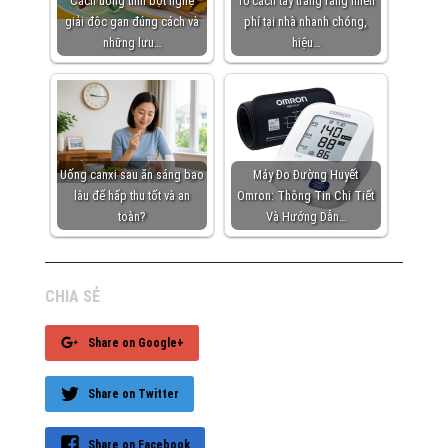
Cách uống tinh bột nghệ
10 cách tẩy trắng răng miễn
giải độc gan đúng cách và
phí tại nhà nhanh chóng,
những lưu…
hiệu…
Uống canxi sau ăn sáng bao
Máy Đo Đường Huyết
lâu để hấp thu tốt và an
Omron: Thông Tin Chi Tiết
toàn?
Và Hướng Dẫn…
CHIA SẺ
Share on Google+
Share on Twitter
Share on Facebook