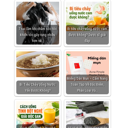
7 sai lầm khi chăm sóc tóc
Bị tiêu chảy uống nước cam
khiến tóc gãy rụng nhiều
được không? Dược sĩ giải
hơn và…
đáp
Miếng Dán Mụn – Cẩm Nang
Bị Tiêu Chảy Uống Nước
Toàn Tập Về Đặc Điểm,
Yến Được Không?
Phân Loại Và…