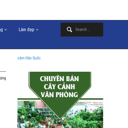
Search
ng
Làm đẹp
for:
sâm Hàn Quốc
húng