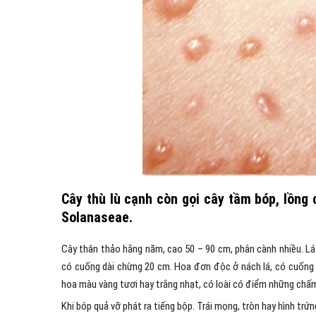
Cây thù lù cạnh còn gọi cây tầm bóp, lồng 
Solanaseae.
Cây thân thảo hằng năm, cao 50 – 90 cm, phân cành nhiều. Lá 
có cuống dài chừng 20 cm. Hoa đơn độc ở nách lá, có cuống dà
hoa màu vàng tươi hay trắng nhạt, có loài có điểm những chấm 
Khi bóp quả vỡ phát ra tiếng bộp. Trái mọng, tròn hay hình trứ