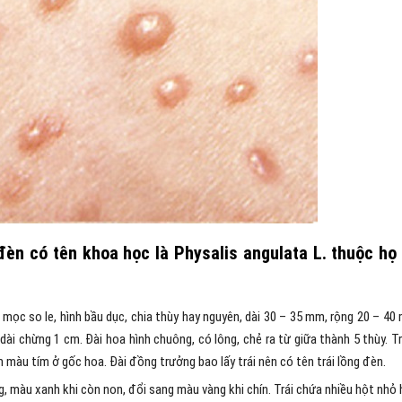
đèn có tên khoa học là Physalis angulata L. thuộc họ
mọc so le, hình bầu dục, chia thùy hay nguyên, dài 30 – 35 mm, rộng 20 – 40
i chừng 1 cm. Đài hoa hình chuông, có lông, chẻ ra từ giữa thành 5 thùy. T
màu tím ở gốc hoa. Đài đồng trưởng bao lấy trái nên có tên trái lồng đèn.
ng, màu xanh khi còn non, đổi sang màu vàng khi chín. Trái chứa nhiều hột nhỏ 