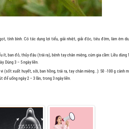
t, tính bình. Có tác dụng lợi tiểu, giải nhiệt, giải độc, tiêu đờm, làm êm dị
u ít, ban đỏ, thủy đậu (trái rạ), bệnh tay chân miệng, cúm gia cầm: Liều dùng 
y. Dùng 3 – 5 ngày liền.
vi (sốt xuất huyết, sởi, ban hồng, trái rạ, tay chân miệng…): 50 -100 g cành 
út để uống ngày 2 – 3 lần, trong 3 ngày liền.