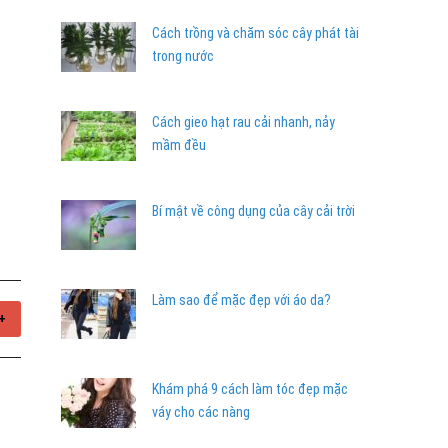
Cách trồng và chăm sóc cây phát tài
trong nước
Cách gieo hạt rau cải nhanh, nảy
mầm đều
Bí mật về công dụng của cây cải trời
Làm sao để mặc đẹp với áo da?
+
Khám phá 9 cách làm tóc đẹp mặc
váy cho các nàng