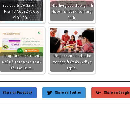
Bao Cao Su Có Gai – Tìm
Mẫu thông báo chương trình
Hiểu Từ A Đến Z Về Đặc
khuyến mãi đến khách hàng:
Điểm, Tác…
Cách…
Dùng Thảo Dược Trị Mất
Tổng hợp 30+ lời chúc bố
Ngủ Có Thực Sự An Toàn?
mẹ ngày tết ấm áp và đầy ý
Điều Bạn Chưa…
nghĩa…
Share on Facebook
Share on Twitter
Share on Google