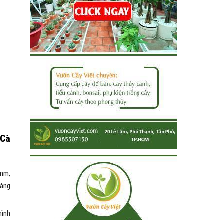
 Cà
 mm,
ràng
hình