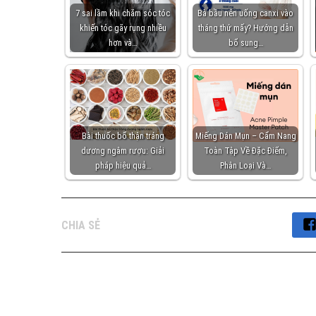
7 sai lầm khi chăm sóc tóc
Bà bầu nên uống canxi vào
khiến tóc gãy rụng nhiều
tháng thứ mấy? Hướng dẫn
hơn và…
bổ sung…
Bài thuốc bổ thận tráng
Miếng Dán Mụn – Cẩm Nang
dương ngâm rượu: Giải
Toàn Tập Về Đặc Điểm,
pháp hiệu quả…
Phân Loại Và…
CHIA SẺ