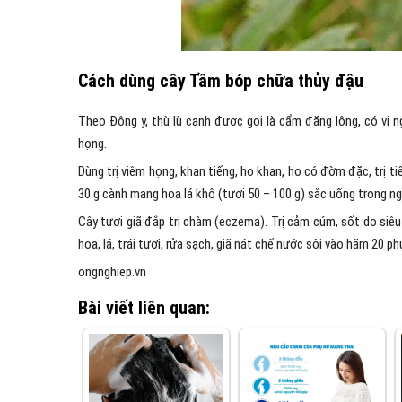
Cách dùng cây Tầm bóp chữa thủy đậu
Theo Đông y, thù lù cạnh được gọi là cẩm đăng lông, có vị ngọ
họng.
Dùng trị viêm họng, khan tiếng, ho khan, ho có đờm đặc, trị tiể
30 g cành mang hoa lá khô (tươi 50 – 100 g) sắc uống trong ngà
Cây tươi giã đắp trị chàm (eczema). Trị cảm cúm, sốt do siêu 
hoa, lá, trái tươi, rửa sạch, giã nát chế nước sôi vào hãm 20 ph
ongnghiep.vn
Bài viết liên quan: