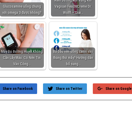
Kem Dưỡng Ẩm Vùng Kín
Glucosamine uống chung
Vagisan FeuchtCreme Dr.
với omega 3 được không?
Wolff – Giải…
Máy Đo Đường Huyết Không
Bà bầu nên uống canxi vào
Cần Lấy Máu: Có Nên Tin
tháng thứ mấy? Hướng dẫn
Vào Công…
bổ sung…
Share on Facebook
Share on Twitter
Share on Google