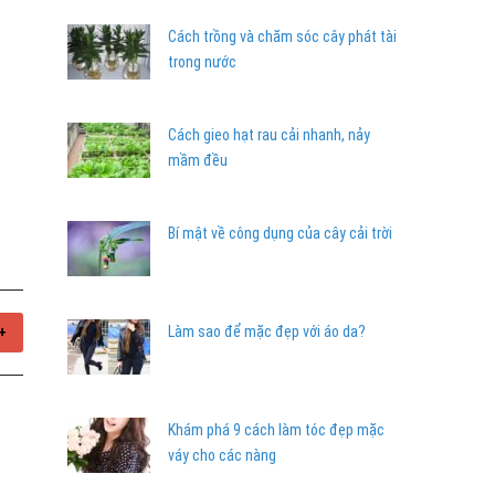
Cách trồng và chăm sóc cây phát tài
trong nước
Cách gieo hạt rau cải nhanh, nảy
mầm đều
Bí mật về công dụng của cây cải trời
Làm sao để mặc đẹp với áo da?
+
Khám phá 9 cách làm tóc đẹp mặc
váy cho các nàng