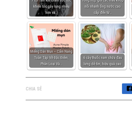
7 sai lầm khi chăm sóc tóc
Tổng hợp giá các mẫu khớp
khiến tóc gãy rụng nhiều
nối nhanh ống nước cao
hơn và…
cấp đến từ…
Miếng Dán Mụn – Cẩm Nang
Toàn Tập Về Đặc Điểm,
6 cây thuốc nam chữa đau
Phân Loại Và…
lưng dễ tìm, hiệu quả cao
CHIA SẺ