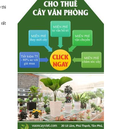
 thì
 rất