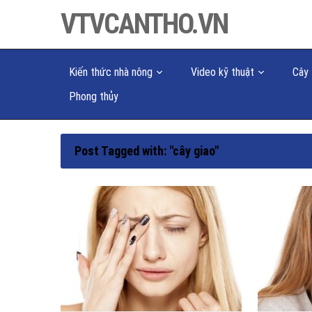
VTVCANTHO.VN
Kiến thức nhà nông
Video kỹ thuật
Cây 
Phong thủy
Post Tagged with: "cây giao"