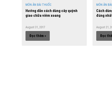
MÓN ĂN BÀI THUỐC
MÓN ĂN BÀ
Hướng dẫn cách dùng cây quỳnh
Cách dùng
giao chữa viêm xoang
đúng nhấ
August 31, 2017
August 21, 
Đọc thêm »
Đọc thê