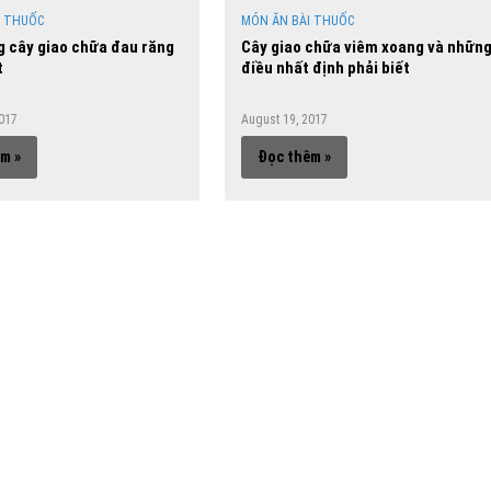
I THUỐC
MÓN ĂN BÀI THUỐC
 cây giao chữa đau răng
Cây giao chữa viêm xoang và nhữn
t
điều nhất định phải biết
2017
August 19, 2017
m »
Đọc thêm »