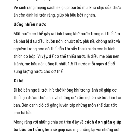
Vệ sinh răng miệng sạch sẽ giúp loại bỏ mùi khó chịu của thức
ăn còn dính lại trên răng, giúp bà bầu bớt nghén.
Uống nhiều nước
Mất nước có thể gây ra tình trạng khử nước trong cơ thể làm
bà bầu bị đau đầu, buồn nôn, chuột rút, phù nề, chóng mặt và
nghiêm trọng hơn có thể dẫn tới sẩy thai khi dạ con bị kích
thích co bóp. Vì vậy, để cơ thể thiếu nước là điều mẹ bầu nên
tránh, mẹ bầu nên uống ít nhất 1.5 lít nước mỗi ngày để bổ
sung lượng nước cho cơ thể.
Đi bộ
Đi bộ bên ngoài trời, hít thở không khí trong lành sẽ giúp cơ
thể bạn được thư giãn, và những cơn ốm nghén sẽ bớt tìm tới
bạn. Bên cạnh đó cố gắng luyện tập những môn thể dục tốt
cho bà bầu.
Mong rằng với những chia sẻ trên đây về
cách đơn giản giúp
bà bầu bớt ốm ghén
sẽ giúp các mẹ chống lại với những cơn