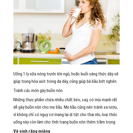
Uống 1 ly sữa nóng trước khi ngủ, hoặc buổi sáng thức dậy sẽ
giúp trung hòa axit trong dạ dày, cũng giúp bà bầu bớt nghén.
Tránh các món gây buồn nôn
Những thực phẩm chứa nhiều chất béo, cay, có mùi mạnh rất
dễ gây buồn nôn cho mẹ bầu. Mẹ bầu cũng nên tránh xa rượu,
vì không chỉ có nguy cơ mang lại dị tật cho thai nhi, loại thức
uống này còn làm cho tình trạng buồn nôn thêm trầm trọng.
Vệ sinh răng miệng