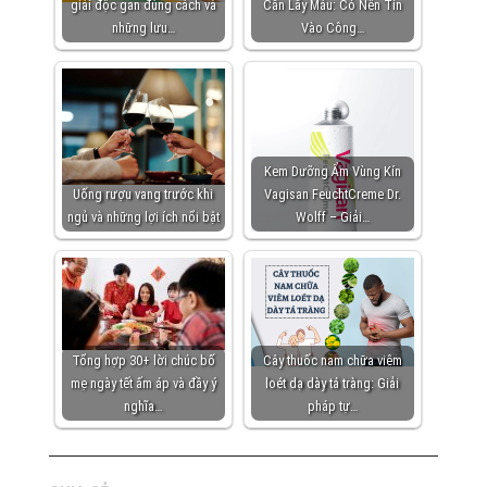
giải độc gan đúng cách và
Cần Lấy Máu: Có Nên Tin
những lưu…
Vào Công…
Kem Dưỡng Ẩm Vùng Kín
Uống rượu vang trước khi
Vagisan FeuchtCreme Dr.
ngủ và những lợi ích nổi bật
Wolff – Giải…
Tổng hợp 30+ lời chúc bố
Cây thuốc nam chữa viêm
mẹ ngày tết ấm áp và đầy ý
loét dạ dày tá tràng: Giải
nghĩa…
pháp tự…