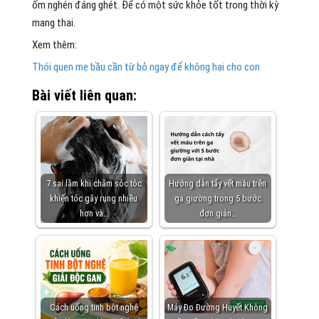
ốm nghén đáng ghét. Để có một sức khỏe tốt trong thời kỳ
mang thai.
Xem thêm:
Thói quen mẹ bầu cần từ bỏ ngay để không hại cho con
Bài viết liên quan:
7 sai lầm khi chăm sóc tóc
Hướng dẫn tẩy vết máu trên
khiến tóc gãy rụng nhiều
ga giường trong 5 bước
hơn và…
đơn giản…
Cách uống tinh bột nghệ
Máy Đo Đường Huyết Không