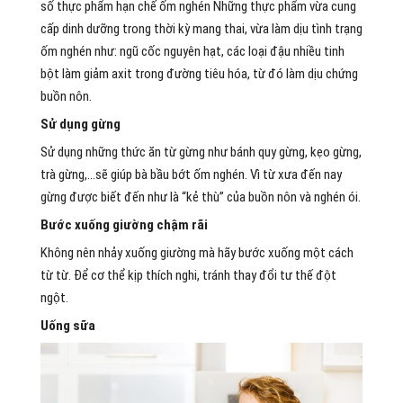
số thực phẩm hạn chế ốm nghén Những thực phẩm vừa cung
cấp dinh dưỡng trong thời kỳ mang thai, vừa làm dịu tình trạng
ốm nghén như: ngũ cốc nguyên hạt, các loại đậu nhiều tinh
bột làm giảm axit trong đường tiêu hóa, từ đó làm dịu chứng
buồn nôn.
Sử dụng gừng
Sử dụng những thức ăn từ gừng như bánh quy gừng, kẹo gừng,
trà gừng,…sẽ giúp bà bầu bớt ốm nghén. Vì từ xưa đến nay
gừng được biết đến như là “kẻ thù” của buồn nôn và nghén ói.
Bước xuống giường chậm rãi
Không nên nhảy xuống giường mà hãy bước xuống một cách
từ từ. Để cơ thể kịp thích nghi, tránh thay đổi tư thế đột
ngột.
Uống sữa