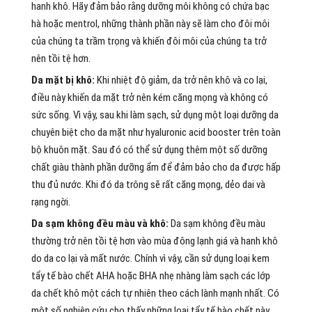
hanh khô. Hãy đảm bảo rằng dưỡng môi không có chứa bạc
hà hoặc mentrol, những thành phần này sẽ làm cho đôi môi
của chúng ta trầm trọng và khiến đôi môi của chúng ta trở
nên tồi tệ hơn.
Da mặt bị khô:
Khi nhiệt độ giảm, da trở nên khô và co lại,
điều này khiến da mặt trở nên kém căng mọng và không có
sức sống. Vì vậy, sau khi làm sạch, sử dụng một loại dưỡng da
chuyên biệt cho da mặt như hyaluronic acid booster trên toàn
bộ khuôn mặt. Sau đó có thể sử dụng thêm một số dưỡng
chất giàu thành phần dưỡng ẩm để đảm bảo cho da được hấp
thu đủ nước. Khi đó da trông sẽ rất căng mọng, dẻo dai và
rạng ngời.
Da sạm không đều màu và khô:
Da sạm không đều màu
thường trở nên tồi tệ hơn vào mùa đông lạnh giá và hanh khô
do da co lại và mất nước. Chính vì vậy, cần sử dụng loại kem
tẩy tế bào chết AHA hoặc BHA nhẹ nhàng làm sạch các lớp
da chết khô một cách tự nhiên theo cách lành mạnh nhất. Có
một số nghiên cứu cho thấy những loại tẩy tế bào chết này