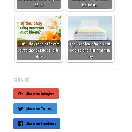
bỏ lỡ!
bồi bổ từ…
Bị tiêu chảy uống nước cam
Top 5 các loại nệm lò xo túi
được không? Dược sĩ giải
độc lập phổ biến nhất hiện
đáp
nay
CHIA SẺ
Share on Google+
Share on Twitter
Share on Facebook