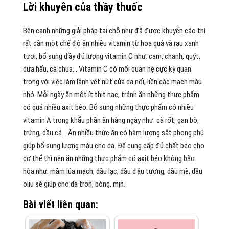
Lời khuyên của thầy thuốc
Bên cạnh những giải pháp tại chỗ như đã được khuyến cáo thì
rất cần một chế độ ăn nhiều vitamin từ hoa quả và rau xanh
tươi, bổ sung đầy đủ lượng vitamin C như: cam, chanh, quýt,
dưa hấu, cà chua… Vitamin C có mối quan hệ cực kỳ quan
trọng với việc làm lành vết nứt của da nối, liền các mạch máu
nhỏ. Mỗi ngày ăn một ít thịt nạc, tránh ăn những thực phẩm
có quá nhiều axit béo. Bổ sung những thực phẩm có nhiều
vitamin A trong khẩu phần ăn hàng ngày như: cà rốt, gan bò,
trứng, dầu cá… Ăn nhiều thức ăn có hàm lượng sắt phong phú
giúp bổ sung lượng máu cho da. Để cung cấp đủ chất béo cho
cơ thể thì nên ăn những thực phẩm có axit béo không bão
hòa như: mầm lúa mạch, dầu lạc, dầu đậu tương, dầu mè, dầu
oliu sẽ giúp cho da trơn, bóng, mịn.
Bài viết liên quan: