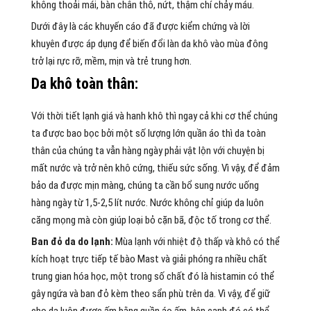
không thoải mái, bàn chân thô, nứt, thậm chí chảy máu.
Dưới đây là các khuyến cáo đã được kiểm chứng và lời
khuyên được áp dụng để biến đổi làn da khô vào mùa đông
trở lại rực rỡ, mềm, mịn và trẻ trung hơn.
Da khô toàn thân:
Với thời tiết lạnh giá và hanh khô thì ngay cả khi cơ thể chúng
ta được bao bọc bởi một số lượng lớn quần áo thì da toàn
thân của chúng ta vẫn hàng ngày phải vật lộn với chuyện bị
mất nước và trở nên khô cứng, thiếu sức sống. Vì vậy, để đảm
bảo da được mịn màng, chúng ta cần bổ sung nước uống
hàng ngày từ 1,5-2,5 lít nước. Nước không chỉ giúp da luôn
căng mọng mà còn giúp loại bỏ cặn bã, độc tố trong cơ thể.
Ban đỏ da do lạnh:
Mùa lạnh với nhiệt độ thấp và khô có thể
kích hoạt trực tiếp tế bào Mast và giải phóng ra nhiều chất
trung gian hóa học, một trong số chất đó là histamin có thể
gây ngứa và ban đỏ kèm theo sẩn phù trên da. Vì vậy, để giữ