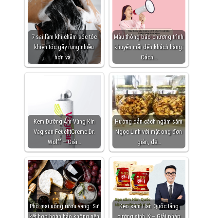
7 sai lầm khi chăm sóc tóc
Mẫu thông báo chương trình
khiến tóc gãy rụng nhiều
khuyến mãi đến khách hàng:
hơn và…
Cách…
Kem Dưỡng Ẩm Vùng Kín
Hướng dẫn cách ngâm sâm
Vagisan FeuchtCreme Dr.
Ngọc Linh với mật ong đơn
Wolff – Giải…
giản, dễ…
Phô mai uống rượu vang: Sự
Kẹo sâm Hàn Quốc tăng
kết hợp hoàn hảo không nên
cường sinh lý – Giải pháp