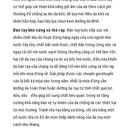
có thể giúp cải thiện khả năng giữ ẩm của da theo cách phi
thường để chống lại làn da khô, dễ bay hơi. Nếu da khô và
nhờn hỗn hợp, bạn hãy lựa chọn kem dưỡng da BHA.
Bàn tay khô cứng và thô ráp:
Bàn tay luôn tiếp xúc với
nhiều chất liệu do hoạt động hàng ngày của con người như
nước tẩy rửa, chất bẩn sinh hoạt, chất bẩn trong công việc và
ngay cả chỉ với nước sạch thông thường cũng có thể làm tổn
hại tới da tay của chúng ta do sự bốc hơi nước, điều này khiến
da bàn tay của chúng ta dễ dàng trở nên khô cứng và thô ráp
mỗi khi mùa đông về. Giải pháp được các chuyên gia khuyến
cáo là bất kỳ mùa nào trong năm, nhất là mùa đông cần
dưỡng da toàn thân hoặc dưỡng da tay từ tính chất quả bơ,
dừa, oliu… đều giúp bổ sung chất béo quan trọng và tăng
cường khả năng bảo vệ tự nhiên của da chống lại các thiệt hại
từ môi trường. Tránh rửa tay bằng xà bông, chỉ rửa bằng một
số nước rửa có độ ăn mòn thấp dành riêng của da tay một
cách nhẹ nhàng.