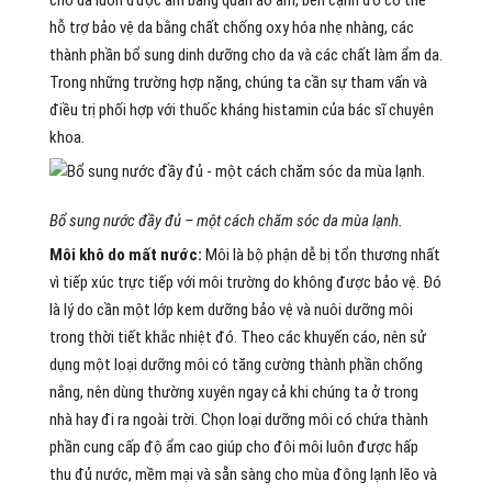
cho da luôn được ấm bằng quần áo ấm, bên cạnh đó có thể
hỗ trợ bảo vệ da bằng chất chống oxy hóa nhẹ nhàng, các
thành phần bổ sung dinh dưỡng cho da và các chất làm ẩm da.
Trong những trường hợp nặng, chúng ta cần sự tham vấn và
điều trị phối hợp với thuốc kháng histamin của bác sĩ chuyên
khoa.
Bổ sung nước đầy đủ – một cách chăm sóc da mùa lạnh.
Môi khô do mất nước:
Môi là bộ phận dễ bị tổn thương nhất
vì tiếp xúc trực tiếp với môi trường do không được bảo vệ. Đó
là lý do cần một lớp kem dưỡng bảo vệ và nuôi dưỡng môi
trong thời tiết khắc nhiệt đó. Theo các khuyến cáo, nên sử
dụng một loại dưỡng môi có tăng cường thành phần chống
nắng, nên dùng thường xuyên ngay cả khi chúng ta ở trong
nhà hay đi ra ngoài trời. Chọn loại dưỡng môi có chứa thành
phần cung cấp độ ẩm cao giúp cho đôi môi luôn được hấp
thu đủ nước, mềm mại và sẵn sàng cho mùa đông lạnh lẽo và