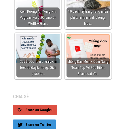
Kem Dưỡng Ẩm Vùng Kín
10 cách tẩy trắng răng miễn
Vagisan FeuchtCreme Dr.
phí tại nhà nhanh chóng,
Wolff – Giải…
hiệu…
Cây thuốc nam chữa viêm
Miếng Dán Mụn – Cẩm Nang
loét dạ dày tá tràng: Giải
Toàn Tập Về Đặc Điểm,
pháp tự…
Phân Loại Và…
CHIA SẺ
Share on Google+
Share on Twitter