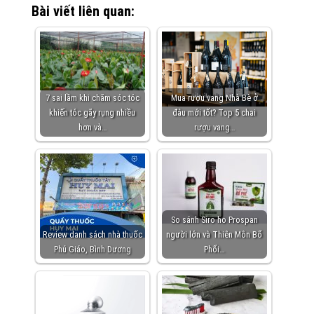
Bài viết liên quan:
7 sai lầm khi chăm sóc tóc
Mua rượu vang Nhà Bè ở
khiến tóc gãy rụng nhiều
đâu mới tốt? Top 5 chai
hơn và…
rượu vang…
So sánh Siro ho Prospan
Review danh sách nhà thuốc
người lớn và Thiên Môn Bổ
Phú Giáo, Bình Dương
Phổi…