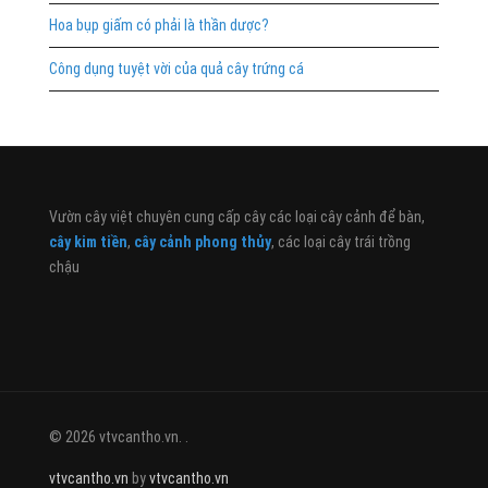
Hoa bụp giấm có phải là thần dược?
Công dụng tuyệt vời của quả cây trứng cá
Vườn cây việt chuyên cung cấp cây các loại cây cảnh để bàn,
cây kim tiền
,
cây cảnh phong thủy
, các loại cây trái trồng
chậu
© 2026 vtvcantho.vn. .
vtvcantho.vn
by
vtvcantho.vn