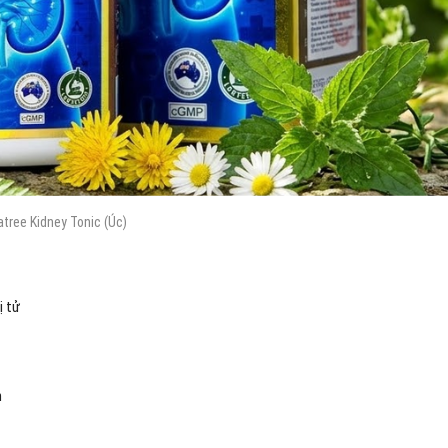
atree Kidney Tonic (Úc)
ị tử
n