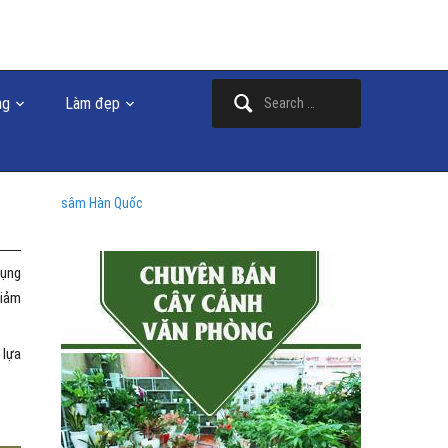
Search
ng
Làm đẹp
for:
sâm Hàn Quốc
dụng
giảm
 lựa