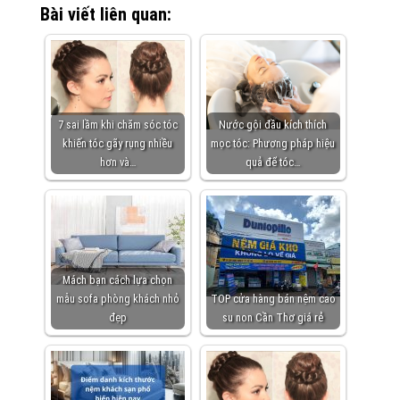
Bài viết liên quan:
7 sai lầm khi chăm sóc tóc
Nước gội đầu kích thích
khiến tóc gãy rụng nhiều
mọc tóc: Phương pháp hiệu
hơn và…
quả để tóc…
Mách bạn cách lựa chọn
mẫu sofa phòng khách nhỏ
TOP cửa hàng bán nệm cao
đẹp
su non Cần Thơ giá rẻ