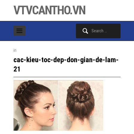
VTVCANTHO.VN
Search
for:
in
cac-kieu-toc-dep-don-gian-de-lam-
21