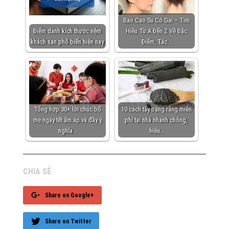
Bao Cao Su Có Gai – Tìm
Điểm danh kích thước nệm
Hiểu Từ A Đến Z Về Đặc
khách sạn phổ biến hiện nay
Điểm, Tác…
Tổng hợp 30+ lời chúc bố
10 cách tẩy trắng răng miễn
mẹ ngày tết ấm áp và đầy ý
phí tại nhà nhanh chóng,
nghĩa…
hiệu…
CHIA SẺ
Share on Google+
Share on Twitter