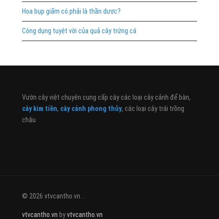
Hoa bụp giấm có phải là thần dược?
Công dụng tuyệt vời của quả cây trứng cá
Vườn cây việt chuyên cung cấp cây các loại cây cảnh để bàn,
cây kim tiền
,
cây cảnh phong thủy
, các loại cây trái trồng
chậu
© 2026 vtvcantho.vn. .
vtvcantho.vn
by
vtvcantho.vn