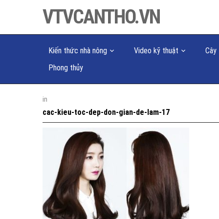
VTVCANTHO.VN
Kiến thức nhà nông
Video kỹ thuật
Cây 
Phong thủy
in
cac-kieu-toc-dep-don-gian-de-lam-17