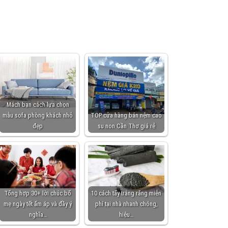
Mách bạn cách lựa chọn
mẫu sofa phòng khách nhỏ
TOP cửa hàng bán nệm cao
đẹp
su non Cần Thơ giá rẻ
Tổng hợp 30+ lời chúc bố
10 cách tẩy trắng răng miễn
mẹ ngày tết ấm áp và đầy ý
phí tại nhà nhanh chóng,
nghĩa…
hiệu…