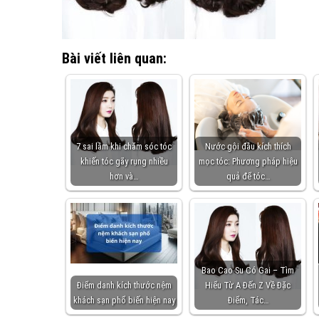
Bài viết liên quan:
7 sai lầm khi chăm sóc tóc
Nước gội đầu kích thích
khiến tóc gãy rụng nhiều
mọc tóc: Phương pháp hiệu
hơn và…
quả để tóc…
Bao Cao Su Có Gai – Tìm
Điểm danh kích thước nệm
Hiểu Từ A Đến Z Về Đặc
khách sạn phổ biến hiện nay
Điểm, Tác…