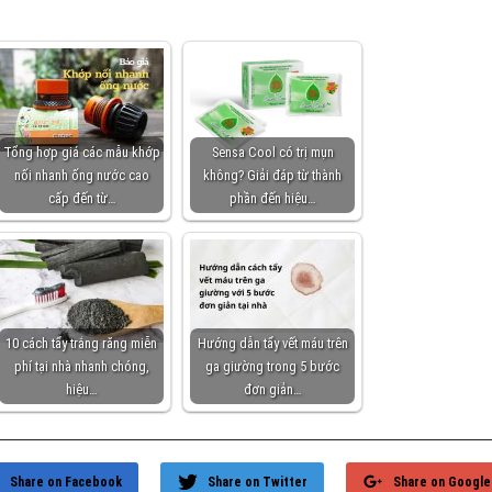
Tổng hợp giá các mẫu khớp
Sensa Cool có trị mụn
nối nhanh ống nước cao
không? Giải đáp từ thành
cấp đến từ…
phần đến hiệu…
10 cách tẩy trắng răng miễn
Hướng dẫn tẩy vết máu trên
phí tại nhà nhanh chóng,
ga giường trong 5 bước
hiệu…
đơn giản…
Share on Facebook
Share on Twitter
Share on Google