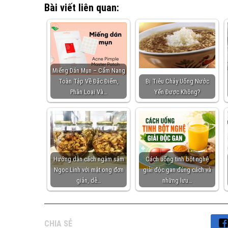
Bài viết liên quan:
Miếng Dán Mụn – Cẩm Nang
Toàn Tập Về Đặc Điểm,
Bị Tiêu Chảy Uống Nước
Phân Loại Và…
Yến Được Không?
Hướng dẫn cách ngâm sâm
Cách uống tinh bột nghệ
Ngọc Linh với mật ong đơn
giải độc gan đúng cách và
giản, dễ…
những lưu…
CHIA SẺ