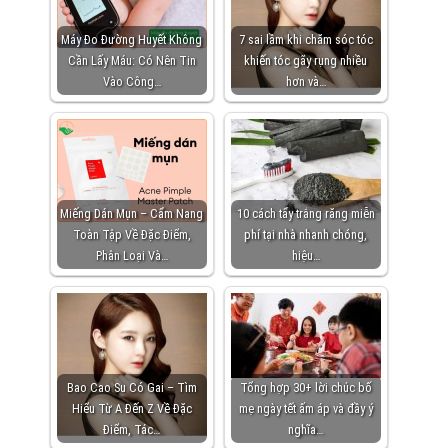
Máy Đo Đường Huyết Không
7 sai lầm khi chăm sóc tóc
Cần Lấy Máu: Có Nên Tin
khiến tóc gãy rụng nhiều
Vào Công…
hơn và…
Miếng Dán Mụn – Cẩm Nang
10 cách tẩy trắng răng miễn
Toàn Tập Về Đặc Điểm,
phí tại nhà nhanh chóng,
Phân Loại Và…
hiệu…
Bao Cao Su Có Gai – Tìm
Tổng hợp 30+ lời chúc bố
Hiểu Từ A Đến Z Về Đặc
mẹ ngày tết ấm áp và đầy ý
Điểm, Tác…
nghĩa…