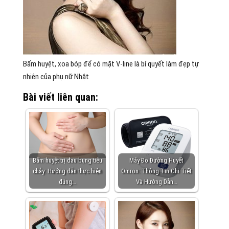
Bấm huyệt, xoa bóp để có mặt V-line là bí quyết làm đẹp tự
nhiên của phụ nữ Nhật
Bài viết liên quan:
Bấm huyệt trị đau bụng tiêu
Máy Đo Đường Huyết
chảy: Hướng dẫn thực hiện
Omron: Thông Tin Chi Tiết
đúng…
Và Hướng Dẫn…