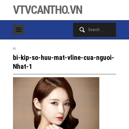
VTVCANTHO.VN
Search
for:
in
bi-kip-so-huu-mat-vline-cua-nguoi-
Nhat-1