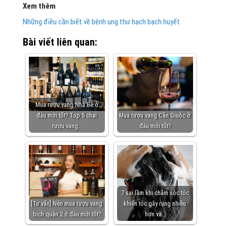
Xem thêm
Những điều cần biết về bệnh ung thư hạch bạch huyết
Bài viết liên quan:
Mua rượu vang Nhà Bè ở
đâu mới tốt? Top 5 chai
Mua rượu vang Cần Giuộc ở
rượu vang…
đâu mới tốt?
7 sai lầm khi chăm sóc tóc
[Tư vấn] Nên mua rượu vang
khiến tóc gãy rụng nhiều
bịch quận 2 ở đâu mới tốt?
hơn và…