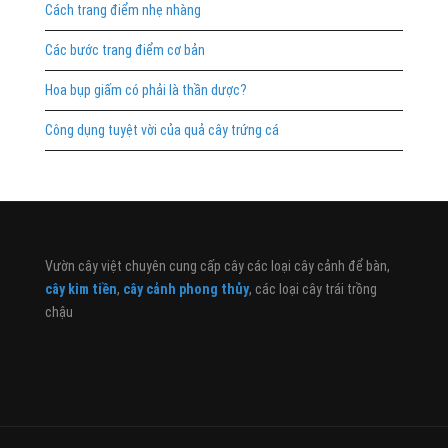
Cách trang điểm nhẹ nhàng
Các bước trang điểm cơ bản
Hoa bụp giấm có phải là thần dược?
Công dụng tuyệt vời của quả cây trứng cá
Vườn cây việt chuyên cung cấp cây các loại cây cảnh để bàn,
cây kim tiền
,
cây cảnh phong thủy
, các loại cây trái trồng
chậu