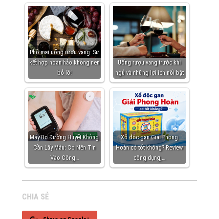
Phô mai uống rượu vang: Sự
kết hợp hoàn hảo không nên
Uống rượu vang trước khi
bỏ lỡ!
ngủ và những lợi ích nổi bật
Máy Đo Đường Huyết Không
Xổ độc gan Giải Phong
Cần Lấy Máu: Có Nên Tin
Hoàn có tốt không? Review
Vào Công…
công dụng,…
CHIA SẺ