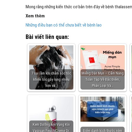
Mong rằng những kiến thức cơ bản trên đây về bệnh thalassem
Xem thêm
Những điều bạn có thể chưa biết về bệnh lao
Bài viết liên quan:
7 sai lầm khi chăm sóc tóc
Miếng Dán Mụn – Cẩm Nang
khiến tóc gãy rụng nhiều
Toàn Tập Về Đặc Điểm,
hơn và…
Phân Loại Và…
Kem Dưỡng Ẩm Vùng Kín
Vagisan FeuchtCreme Dr.
Điểm danh kích thước nệm