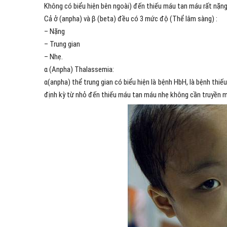
Không có biểu hiện bên ngoài) đến thiếu máu tan máu rất nặng
Cả ở (anpha) và β (beta) đều có 3 mức độ (Thể lâm sàng) :
– Nặng
– Trung gian
– Nhẹ.
α (Anpha) Thalassemia:
α(anpha) thể trung gian có biểu hiện là bệnh HbH, là bệnh th
định kỳ từ nhỏ đến thiếu máu tan máu nhẹ không cần truyền má