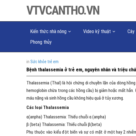
VTVCANTHO.VN
Kiến thức nhà nông
Video kỹ thuật
Cây 
Phong thủy
in
Sức khỏe trẻ em
Bệnh thalassemia ở trẻ em, nguyên nhân và triệu ch
Thalassemia (Thal) là hội chứng di chuyền lặn của dòng hồng
hemoglobin chừa trong các hồng cầu) bị giảm hoặc mất hẳn. 
máu nặng và sinh hồng cầu không hiệu quả ở tủy xương.
Các loại Thalassemia
α(anpha) Thalassemia: Thiếu chuỗi α (anpha)
β (beta) Thalassemia: Thiếu chuỗi β(beta)
Phụ thuộc vào kiểu đột biến và sự có mặt ở một hay 2 nhiễm