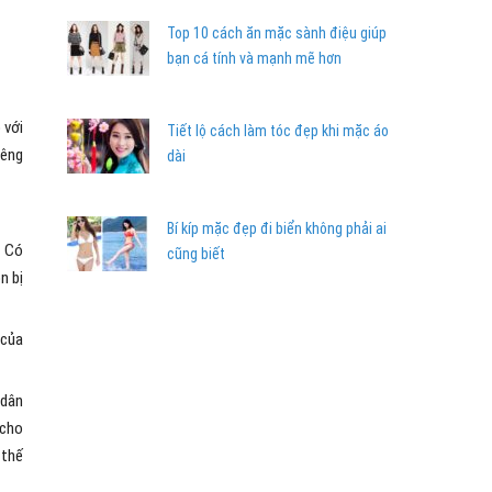
Top 10 cách ăn mặc sành điệu giúp
bạn cá tính và mạnh mẽ hơn
 với
Tiết lộ cách làm tóc đẹp khi mặc áo
iêng
dài
Bí kíp mặc đẹp đi biển không phải ai
. Có
cũng biết
n bị
 của
 dân
 cho
 thế