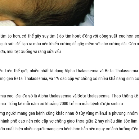
tim to hơn, có thể gây suy tim ( do tim hoạt động với công suất cao hơn so
c quá sức để tạo ra máu nên khiến xương dễ gãy, mềm với các xương dài. Còn r
ơn, mũi tẹt xuống và răng cửa vẩu.
ều trên thế giới, nhiều nhất là dạng Alpha thalassemia và Beta Thalassemia
g gen Beta Thalassemia, và 1% các cặp vợ chồng có nhiều khả năng sinh co
mia cao, đại đa số là Alpha thalassemia và Beta thalassemia. Theo thống kê
emia. Tổng kê mỗi năm có khoảng 2000 trẻ em mắc bệnh được sinh ra.
ượng người mang gen bệnh cũng khác nhau ở tùy vùng miền,địa phương, nhóm
thành phố cao nên các cặp vợ chồng giao thoa giữa 2 hay nhiều dân tộc làm
 lớn xuất hiện nhiều người mang gen bệnh hơn hẳn nên nguy cơ ảnh hưởng đến