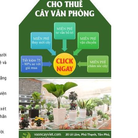
gười
ê và
nặng
viện
 xét
khăn
ời.