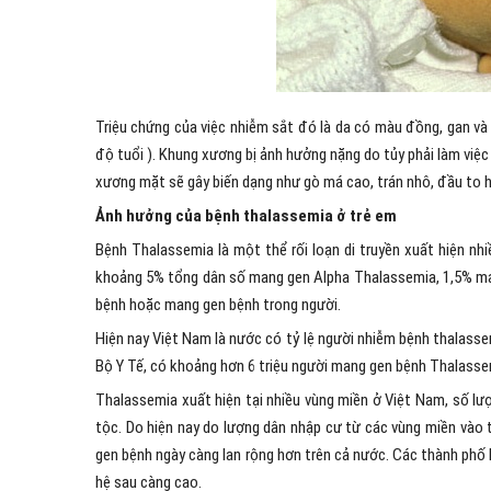
Triệu chứng của việc nhiễm sắt đó là da có màu đồng, gan và 
độ tuổi ). Khung xương bị ảnh hưởng nặng do tủy phải làm việ
xương mặt sẽ gây biến dạng như gò má cao, trán nhô, đầu to h
Ảnh hưởng của bệnh thalassemia ở trẻ em
Bệnh Thalassemia là một thể rối loạn di truyền xuất hiện nhi
khoảng 5% tổng dân số mang gen Alpha Thalassemia, 1,5% man
bệnh hoặc mang gen bệnh trong người.
Hiện nay Việt Nam là nước có tỷ lệ người nhiễm bệnh thalasse
Bộ Y Tế, có khoảng hơn 6 triệu người mang gen bệnh Thalass
Thalassemia xuất hiện tại nhiều vùng miền ở Việt Nam, số l
tộc. Do hiện nay do lượng dân nhập cư từ các vùng miền vào 
gen bệnh ngày càng lan rộng hơn trên cả nước. Các thành phố
hệ sau càng cao.