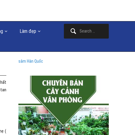
Search
ng
Làm đẹp
for:
sâm Hàn Quốc
chất
 tan
hẹ (