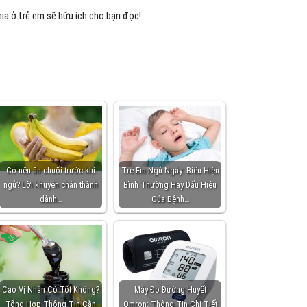
ia ở trẻ em sẽ hữu ích cho bạn đọc!
Có nên ăn chuối trước khi
Trẻ Em Ngủ Ngáy: Biểu Hiện
ngủ? Lời khuyên chân thành
Bình Thường Hay Dấu Hiệu
dành…
Của Bệnh…
Cao Vị Nhân Có Tốt Không?
Máy Đo Đường Huyết
Tổng Hợp Thông Tin Cần
Omron: Thông Tin Chi Tiết