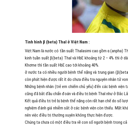
Tình hình β (beta) Thal ở Việt Nam :
Việt Nam là nước có tần suất Thalasimi cao gồm α (anpha) Tha
kinh tuần suất β(beta) Thal và HbE khoảng từ 2 – 4% thì ở dâ
Khơme thì tần suất HbE cao tới khoảng 40%.
ở nước ta có nhiều người bệnh thể nặng và trung gian (β(bet
còn phát hiện được rất ít do chưa điều tra nguyên nhân tử von
Những bệnh nhân (trẻ em chiếm chủ yếu) đến các bệnh viện tạ
cũng đã bắt đầu chẩn đoán và điều trị bệnh Thal như ở Đắc L
Kết quả điều trị trẻ bị bệnh thể nặng còn rất hạn chế do số l
nghiệm đánh giá nhiễm sắt ở các bệnh viện còn thiếu. Mặt khá
nên việc điều trị thường xuyên không thực hiện được.
Chúng ta chưa có một điều tra về con số người bệnh trong cả 