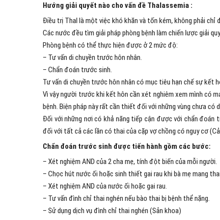
Hướng giải quyết nào cho vấn đề Thalassemia :
Điều trị Thal là một việc khó khăn và tốn kém, không phải ch
Các nước đều tìm giải pháp phòng bệnh làm chiến lược giải qu
Phòng bệnh có thể thực hiện được ở 2 mức độ:
– Tư vấn di chuyền trước hôn nhân.
– Chẩn đoán trước sinh.
Tư vấn di chuyền trước hôn nhân có mục tiêu hạn chế sự kết h
Vì vậy người trước khi kết hôn cần xét nghiêm xem mình có ma
bệnh. Biện pháp này rất cần thiết đối với những vùng chưa có d
Đối với những nơi có khả năng tiếp cận được với chẩn đoán t
đối với tất cả các lần có thai của cặp vợ chồng có nguy cơ (C
Chẩn đoán trước sinh được tiến hành gồm các bước:
– Xét nghiệm AND của 2 cha mẹ, tính đột biến của mỗi người.
– Chọc hút nước ối hoặc sinh thiết gai rau khi bà mẹ mang thai
– Xét nghiệm AND của nước ối hoặc gai rau.
– Tư vấn đình chỉ thai nghén nếu bào thai bị bệnh thể nặng.
– Sử dụng dịch vụ đình chỉ thai nghén (Sản khoa)