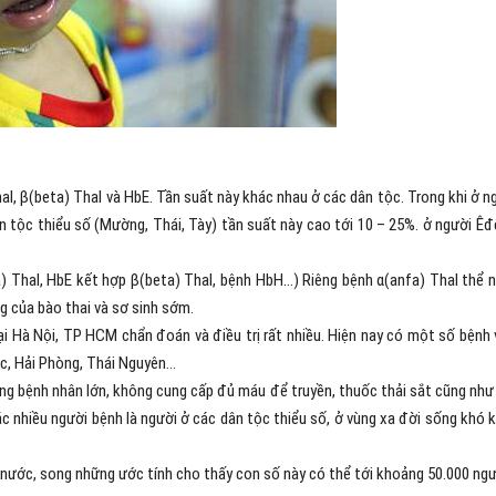
l, β(beta) Thal và HbE. Tần suất này khác nhau ở các dân tộc. Trong khi ở n
n tộc thiểu số (Mường, Thái, Tày) tần suất này cao tới 10 – 25%. ở người Êđ
a) Thal, HbE kết hợp β(beta) Thal, bệnh HbH…) Riêng bệnh α(anfa) Thal thể 
g của bào thai và sơ sinh sớm.
i Hà Nội, TP HCM chẩn đoán và điều trị rất nhiều. Hiện nay có một số bệnh 
ắc, Hải Phòng, Thái Nguyên…
ượng bệnh nhân lớn, không cung cấp đủ máu để truyền, thuốc thải sắt cũng như
c nhiều người bệnh là người ở các dân tộc thiểu số, ở vùng xa đời sống khó 
nước, song những ước tính cho thấy con số này có thể tới khoảng 50.000 ngư