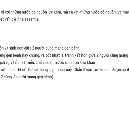
ỉ đối với những nước có nguồn lực kém, mà cả với những nước có nguồn lực mạ
yết vấn đề Thalassemia.
ôn và sinh con giữa 2 người cùng mang gen bệnh.
ng gen bệnh hay không, và tốt nhất là tránh kết hôn giữa 2 người cùng mang
ịch vụ y tế phát triển, chẩn đoán trước sinh còn khó khăn.
rước sinh thì có thể sử dụng biện pháp này: Chẩn đoán trước sinh được áp 
ả 2 cùng là người mang gen bệnh).
.