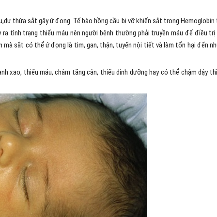
,dư thừa sắt gây ứ đọng. Tế bào hồng cầu bị vỡ khiến sắt trong Hemoglobin 
 ra tình trạng thiếu máu nên người bệnh thường phải truyền máu để điều trị
n mà sắt có thể ứ đọng là tim, gan, thận, tuyến nội tiết và làm tổn hại đến n
anh xao, thiếu máu, châm tăng cân, thiếu dinh dưỡng hay có thể chậm dậy thì