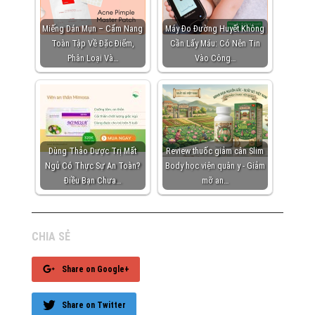
Miếng Dán Mụn – Cẩm Nang
Máy Đo Đường Huyết Không
Toàn Tập Về Đặc Điểm,
Cần Lấy Máu: Có Nên Tin
Phân Loại Và…
Vào Công…
Dùng Thảo Dược Trị Mất
Review thuốc giảm cân Slim
Ngủ Có Thực Sự An Toàn?
Body học viện quân y - Giảm
Điều Bạn Chưa…
mỡ an…
CHIA SẺ
Share on Google+
Share on Twitter