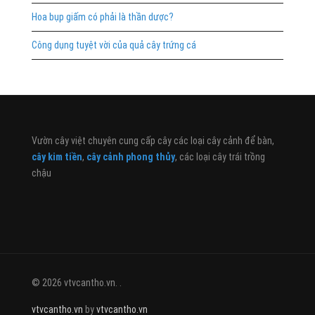
Hoa bụp giấm có phải là thần dược?
Công dụng tuyệt vời của quả cây trứng cá
Vườn cây việt chuyên cung cấp cây các loại cây cảnh để bàn,
cây kim tiền
,
cây cảnh phong thủy
, các loại cây trái trồng
chậu
© 2026 vtvcantho.vn. .
vtvcantho.vn
by
vtvcantho.vn