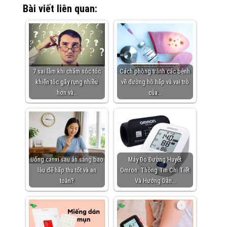
Bài viết liên quan:
7 sai lầm khi chăm sóc tóc
Cách phòng tránh các bệnh
khiến tóc gãy rụng nhiều
về đường hô hấp và vai trò
hơn và…
của…
Uống canxi sau ăn sáng bao
Máy Đo Đường Huyết
lâu để hấp thu tốt và an
Omron: Thông Tin Chi Tiết
toàn?
Và Hướng Dẫn…