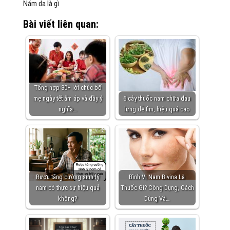
Nám da là gì
Bài viết liên quan:
Tổng hợp 30+ lời chúc bố
mẹ ngày tết ấm áp và đầy ý
6 cây thuốc nam chữa đau
nghĩa…
lưng dễ tìm, hiệu quả cao
Rượu tăng cường sinh lý
Bình Vị Nam Bivina Là
nam có thực sự hiệu quả
Thuốc Gì? Công Dụng, Cách
không?
Dùng Và…