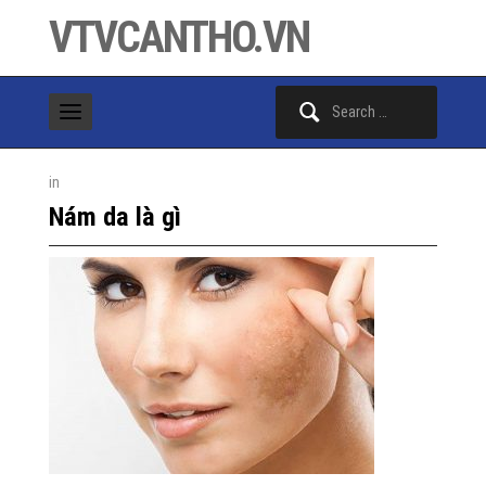
VTVCANTHO.VN
Search
for:
in
Nám da là gì