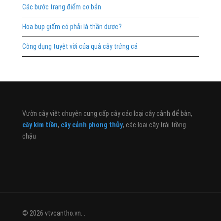
Các bước trang điểm cơ bản
Hoa bụp giấm có phải là thần dược?
Công dụng tuyệt vời của quả cây trứng cá
Vườn cây việt chuyên cung cấp cây các loại cây cảnh để bàn,
cây kim tiền
,
cây cảnh phong thủy
, các loại cây trái trồng
chậu
© 2026 vtvcantho.vn. .