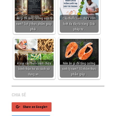
Ăn gì để tăng cường sinh lý
Cây thuốc nam chữa viêm
nam? Gợi ý thực phẩm giúp
loét dạ dày tá tràng: Giải
phái…
pháp tự…
4 loại cây thuốc nam chữa
Nên ăn gì để tăng cường
bệnh thận hư và cách sử
sinh lý nam? 10 nhóm thực
dụng an…
phẩm giúp…
CHIA SẺ
Share on Google+