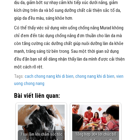
dịu da, giảm bớt sự nhạy cảm khi tiếp xúc dưới nắng, giảm
kích ứng trên da và bổ sung dưỡng chất cải thiện sắc tố da,
giúp da đều màu, sáng khỏe hơn.
Có thể thấy việc sử dụng viên uống chống nắng Murad không
chỉ đem đến tác dụng chống nắng đơn thuần cho làn da mà
còn tăng cường các dưỡng chất giúp nuôi dưỡng làn da khỏe
mạnh, trắng sáng từ bên trong. Sau một thời gian sử dụng
đều đặn bạn sẽ dễ dàng nhận thấy làn da mình được cải thiện
một cách rõ rệt.
Tags:
cach chong nang khi di bien
,
chong nang khi di bien
,
vien
uong chong nang
Bài viết liên quan:
7 sai lầm khi chăm sóc tóc
Tổng hợp 30+ lời chúc bố