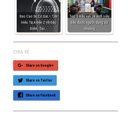
Bao Cao Su Có Gai – Tìm
Top 5 mẫu vali 24 inch siêu
Hiểu Từ A Đến Z Về Đặc
bền được người dùng ưa
Điểm, Tác…
chuộng
CHIA SẺ
Share on Google+
Share on Twitter
Share on Facebook