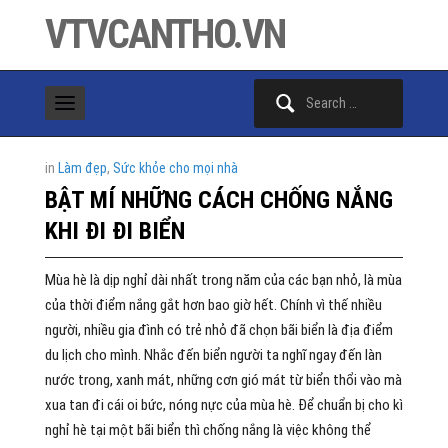
VTVCANTHO.VN
Search
for:
in
Làm đẹp
,
Sức khỏe cho mọi nhà
BẬT MÍ NHỮNG CÁCH CHỐNG NẮNG
KHI ĐI ĐI BIỂN
Mùa hè là dịp nghỉ dài nhất trong năm của các bạn nhỏ, là mùa
của thời điểm nắng gắt hơn bao giờ hết. Chính vì thế nhiều
người, nhiều gia đình có trẻ nhỏ đã chọn bãi biển là địa điểm
du lịch cho mình. Nhắc đến biển người ta nghĩ ngay đến làn
nước trong, xanh mát, những cơn gió mát từ biển thổi vào mà
xua tan đi cái oi bức, nóng nực của mùa hè. Để chuẩn bị cho kì
nghỉ hè tại một bãi biển thì chống nắng là việc không thể