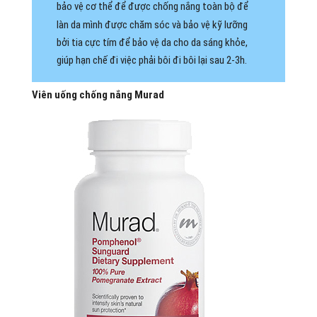
bảo vệ cơ thể để được chống nắng toàn bộ để
làn da mình được chăm sóc và bảo vệ kỹ lưỡng
bởi tia cực tím để bảo vệ da cho da sáng khỏe,
giúp hạn chế đi việc phải bôi đi bôi lại sau 2-3h.
Viên uống chống nắng Murad