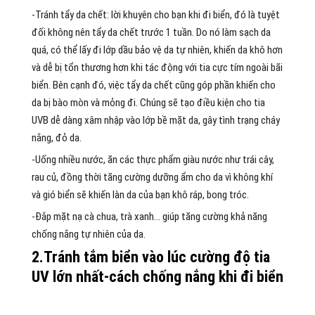
-Tránh tẩy da chết: lời khuyên cho bạn khi đi biển, đó là tuyệt
đối không nên tẩy da chết trước 1 tuần. Do nó làm sạch da
quá, có thể lấy đi lớp dầu bảo vệ da tự nhiên, khiến da khô hơn
và dễ bị tổn thương hơn khi tác động với tia cực tím ngoài bãi
biển. Bên cạnh đó, việc tẩy da chết cũng góp phần khiến cho
da bị bào mòn và mỏng đi. Chúng sẽ tạo điều kiện cho tia
UVB dễ dàng xâm nhập vào lớp bề mặt da, gây tình trạng cháy
nắng, đỏ da.
-Uống nhiều nước, ăn các thực phẩm giàu nước như trái cây,
rau củ, đồng thời tăng cường dưỡng ẩm cho da vì không khí
và gió biển sẽ khiến làn da của bạn khô ráp, bong tróc.
-Đắp mặt nạ cà chua, trà xanh… giúp tăng cường khả năng
chống nắng tự nhiên của da.
2.Tránh tắm biển vào lúc cường độ tia
UV lớn nhất-cách chống nắng khi đi biển