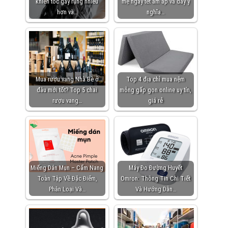
khiến tóc gãy rụng nhiều
mẹ ngày tết ấm áp và đầy ý
hơn và…
nghĩa…
Mua rượu vang Nhà Bè ở
Top 4 địa chỉ mua nệm
đâu mới tốt? Top 5 chai
mỏng gấp gọn online uy tín,
rượu vang…
giá rẻ
Miếng Dán Mụn – Cẩm Nang
Máy Đo Đường Huyết
Toàn Tập Về Đặc Điểm,
Omron: Thông Tin Chi Tiết
Phân Loại Và…
Và Hướng Dẫn…