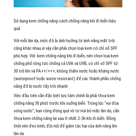
Sử dụng kem chống nắng-cách chống nắng khi đi biển hiệu
quả
Với mỗi làn da, mức độ bị ảnh hưởng từ ánh nắng mặt trời
cũng khác nhau,vì vậy cần phải chọn loại kem có chỉ số SPF
phù hợp. Với kem chống nắng khi đi biển, nên chọn loại kem
chống phổ rộng tức chống cả UVA và UVB, có chỉ số SPF từ
30 trở lên và PA++/+++; không thấm nước hoặc kháng nước
(waterproof hoặc water resistant) để các thành phần chống
nắng đỡ bị nước tẩy trôi nhanh.
Việc đầu tiên cần đặc biệt lưu tâm chính là phải thoa kem
chống nắng 30 phút trước khi xuống biển. Trong lúc “vui đùa
sóng nước”, bạn cũng đừng quá vô tư mà bỏ mặc làn da, cần
thoa kem chống nắng lại sau ít nhất 2-3h khi đi biển. Đồng
thời nên đeo kính, đội mũ để giảm tác hại của ánh nắng lên
làn da.